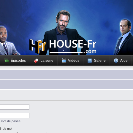
Épisodes
La série
Vidéos
Galerie
Aide
n mot de passe
r de moi