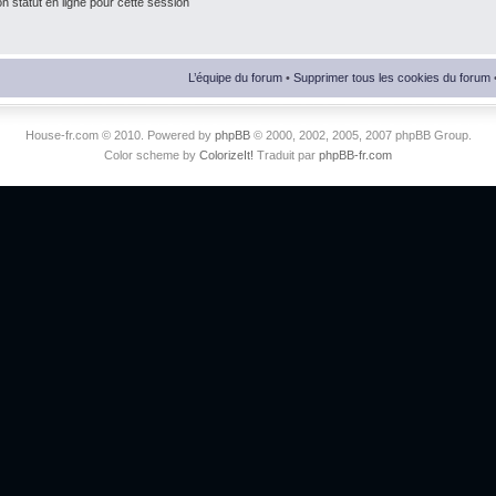
 statut en ligne pour cette session
L’équipe du forum
•
Supprimer tous les cookies du forum
House-fr.com © 2010. Powered by
phpBB
© 2000, 2002, 2005, 2007 phpBB Group.
Color scheme by
ColorizeIt!
Traduit par
phpBB-fr.com