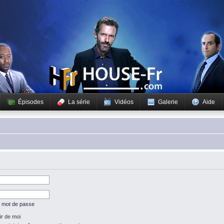
Épisodes
La série
Vidéos
Galerie
Aide
n mot de passe
r de moi