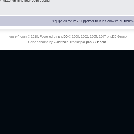
 statut en ligne pour cette session
L’équipe du forum
•
Supprimer tous les cookies du forum
House-fr.com © 2010. Powered by
phpBB
© 2000, 2002, 2005, 2007 phpBB Group.
Color scheme by
ColorizeIt!
Traduit par
phpBB-fr.com