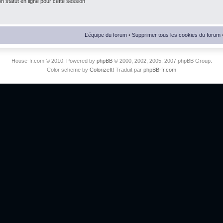
 statut en ligne pour cette session
L’équipe du forum
•
Supprimer tous les cookies du forum
House-fr.com © 2010. Powered by
phpBB
© 2000, 2002, 2005, 2007 phpBB Group.
Color scheme by
ColorizeIt!
Traduit par
phpBB-fr.com