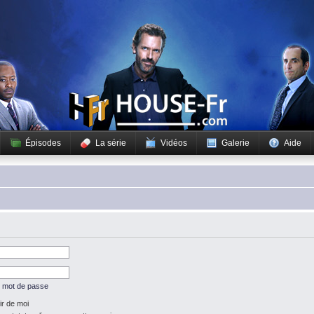
Épisodes
La série
Vidéos
Galerie
Aide
n mot de passe
r de moi