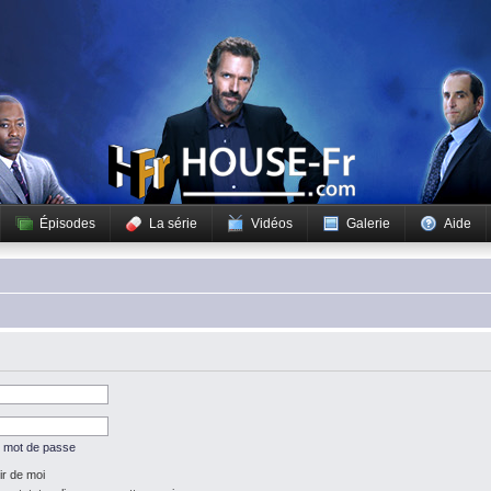
Épisodes
La série
Vidéos
Galerie
Aide
n mot de passe
r de moi