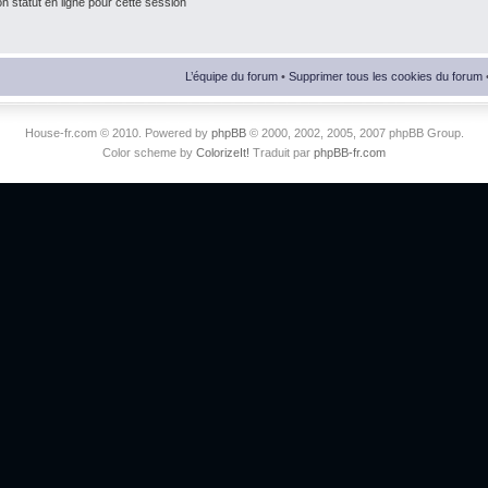
 statut en ligne pour cette session
L’équipe du forum
•
Supprimer tous les cookies du forum
House-fr.com © 2010. Powered by
phpBB
© 2000, 2002, 2005, 2007 phpBB Group.
Color scheme by
ColorizeIt!
Traduit par
phpBB-fr.com