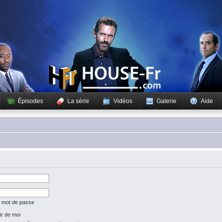
Épisodes
La série
Vidéos
Galerie
Aide
n mot de passe
r de moi