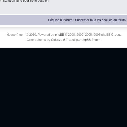
 statut en ligne pour cette session
L’équipe du forum
•
Supprimer tous les cookies du forum
House-fr.com © 2010. Powered by
phpBB
© 2000, 2002, 2005, 2007 phpBB Group.
Color scheme by
ColorizeIt!
Traduit par
phpBB-fr.com