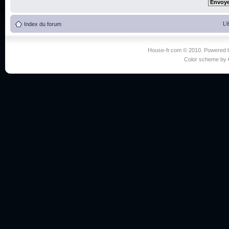
L’
Index du forum
House-fr.com © 2010. Powered
Color scheme by