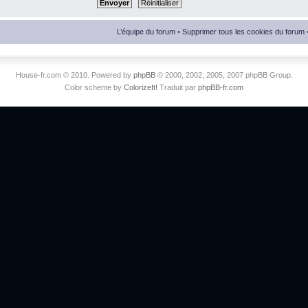
L’équipe du forum
•
Supprimer tous les cookies du forum
House-fr.com © 2010. Powered by
phpBB
© 2000, 2002, 2005, 2007 phpBB Group.
Color scheme by
ColorizeIt!
Traduit par
phpBB-fr.com