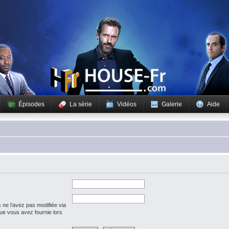
Épisodes
La série
Vidéos
Galerie
Aide
 ne l’avez pas modifiée via
 que vous avez fournie lors