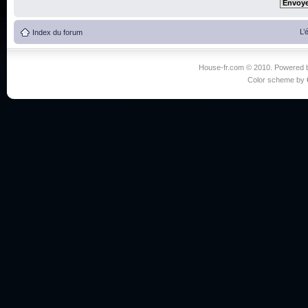
L’
Index du forum
House-fr.com © 2010. Powered
Color scheme by