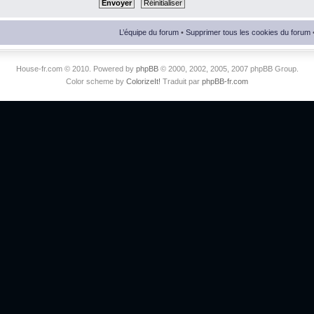
L’équipe du forum
•
Supprimer tous les cookies du forum
House-fr.com © 2010. Powered by
phpBB
© 2000, 2002, 2005, 2007 phpBB Group.
Color scheme by
ColorizeIt!
Traduit par
phpBB-fr.com