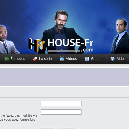
Épisodes
La série
Vidéos
Galerie
Aide
 ne l’avez pas modifiée via
 que vous avez fournie lors