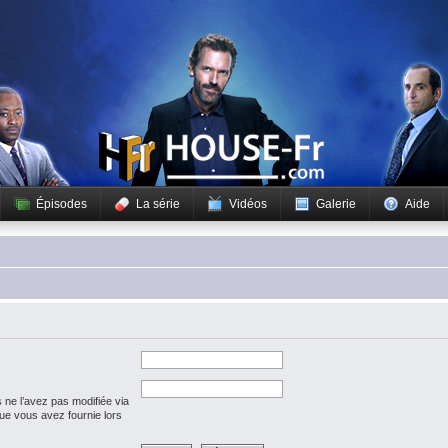
Épisodes
La série
Vidéos
Galerie
Aide
 ne l’avez pas modifiée via
 que vous avez fournie lors