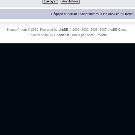
L’équipe du forum
•
Supprimer tous les cookies du forum
House-fr.com © 2010. Powered by
phpBB
© 2000, 2002, 2005, 2007 phpBB Group.
Color scheme by
ColorizeIt!
Traduit par
phpBB-fr.com