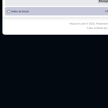
L’
Index du forum
House-fr.com © 2010. Powered
Color scheme by