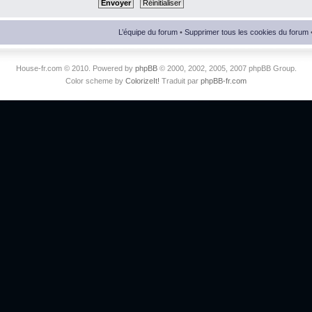
L’équipe du forum
•
Supprimer tous les cookies du forum
House-fr.com © 2010. Powered by
phpBB
© 2000, 2002, 2005, 2007 phpBB Group.
Color scheme by
ColorizeIt!
Traduit par
phpBB-fr.com