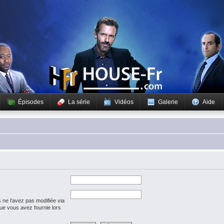
Épisodes
La série
Vidéos
Galerie
Aide
 ne l’avez pas modifiée via
 que vous avez fournie lors