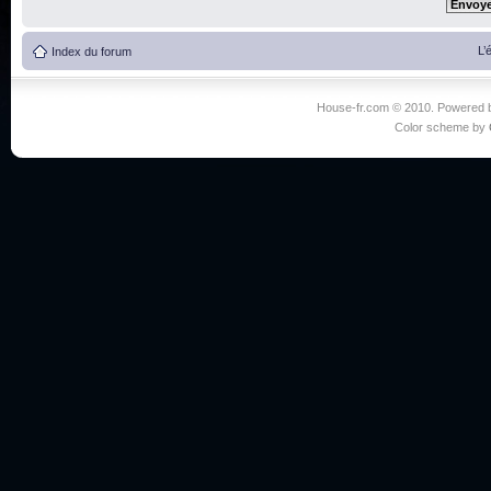
L’
Index du forum
House-fr.com © 2010. Powered
Color scheme by