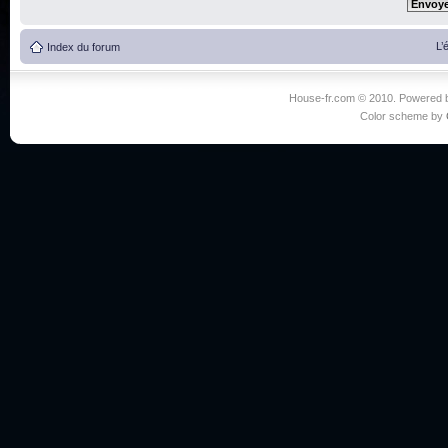
L’
Index du forum
House-fr.com © 2010. Powered
Color scheme by