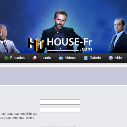
Épisodes
La série
Vidéos
Galerie
Aide
 ne l’avez pas modifiée via
 que vous avez fournie lors