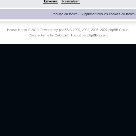
L’équipe du forum
•
Supprimer tous les cookies du forum
House-fr.com © 2010. Powered by
phpBB
© 2000, 2002, 2005, 2007 phpBB Group.
Color scheme by
ColorizeIt!
Traduit par
phpBB-fr.com