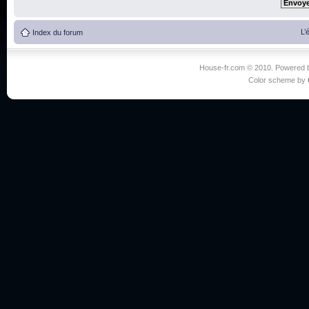
L’
Index du forum
House-fr.com © 2010. Powered
Color scheme by