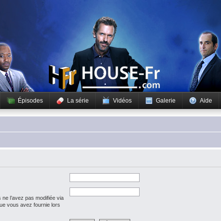
Épisodes
La série
Vidéos
Galerie
Aide
 ne l’avez pas modifiée via
 que vous avez fournie lors