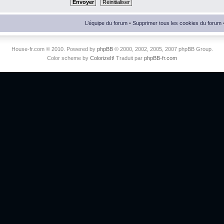
L’équipe du forum
•
Supprimer tous les cookies du forum
House-fr.com © 2010. Powered by
phpBB
© 2000, 2002, 2005, 2007 phpBB Group.
Color scheme by
ColorizeIt!
Traduit par
phpBB-fr.com