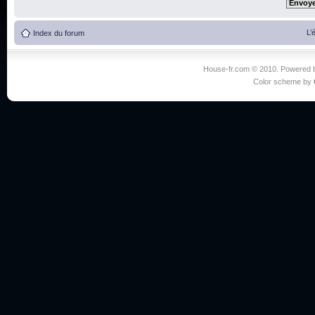
L’
Index du forum
House-fr.com © 2010. Powered
Color scheme by