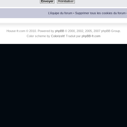
L’équipe du forum
•
Supprimer tous les cookies du forum
House-fr.com © 2010. Powered by
phpBB
© 2000, 2002, 2005, 2007 phpBB Group.
Color scheme by
ColorizeIt!
Traduit par
phpBB-fr.com