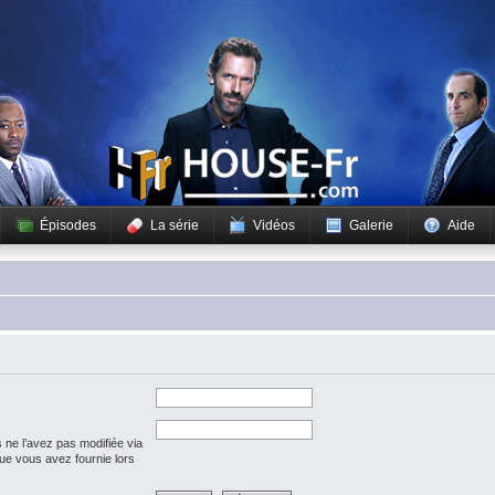
Épisodes
La série
Vidéos
Galerie
Aide
 ne l’avez pas modifiée via
 que vous avez fournie lors