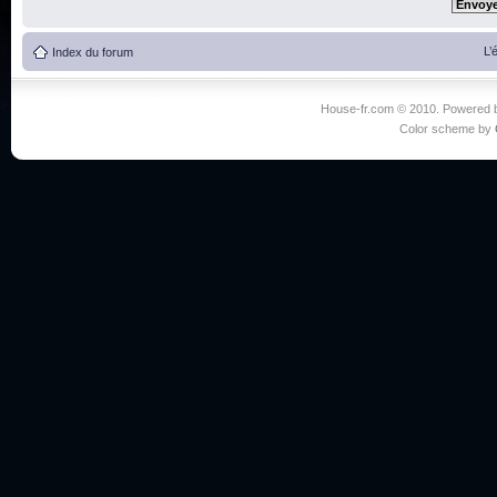
L’
Index du forum
House-fr.com © 2010. Powered
Color scheme by