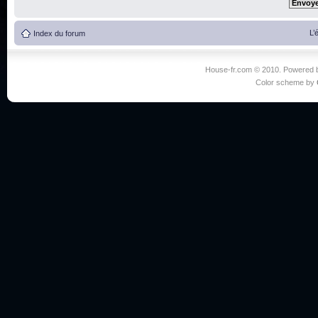
L’
Index du forum
House-fr.com © 2010. Powered
Color scheme by