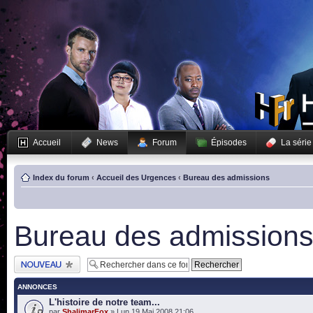
Accueil
News
Forum
Épisodes
La série
Index du forum
‹
Accueil des Urgences
‹
Bureau des admissions
Bureau des admission
Publier un nouveau
sujet
ANNONCES
L'histoire de notre team...
par
ShalimarFox
» Lun 19 Mai 2008 21:06