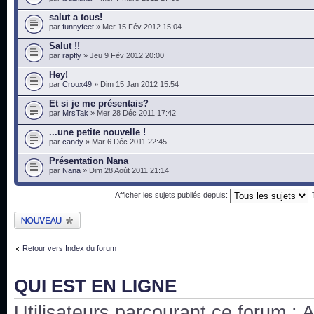
salut a tous!
par
funnyfeet
» Mer 15 Fév 2012 15:04
Salut !!
par
rapfly
» Jeu 9 Fév 2012 20:00
Hey!
par
Croux49
» Dim 15 Jan 2012 15:54
Et si je me présentais?
par
MrsTak
» Mer 28 Déc 2011 17:42
...une petite nouvelle !
par
candy
» Mar 6 Déc 2011 22:45
Présentation Nana
par
Nana
» Dim 28 Août 2011 21:14
Afficher les sujets publiés depuis:
Publier un nouveau
sujet
Retour vers Index du forum
QUI EST EN LIGNE
Utilisateurs parcourant ce forum : Au