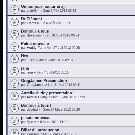
Un bonjour nocturne x)
par
soleil444
» Sam 2 Fév 2013 03:35
Dr Clément
par
Clems
» Lun 6 Août 2012 17:45
Bonjour a tous
par
Sakenomi
» Jeu 16 Août 2012 00:21
Petite nouvelle
par
Huddy-Fan
» Ven 27 Juil 2012 00:28
Hey
par
Juice
» Mar 26 Juin 2012 18:18
jana
par
jana
» Sam 7 Juil 2012 08:15
GregJames Presentation
par
GregJames
» Lun 21 Mai 2012 00:11
Aurélia-Huddy présentation !!
par
Aurelia-Huddy
» Mar 15 Mai 2012 05:28
Bonjour à tous !
par
docdridri
» Sam 24 Mars 2012 00:26
je suis nouveau
par
fly
» Ven 9 Mars 2012 14:10
Billet d' introduction
par
louisiana
» Mer 7 Mars 2012 17:03