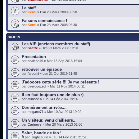
Le staff
par
Kerni
» Dim 23 Mars 2008 06:50
Faisons connaissance !
par
Kerni
» Dim 23 Mars 2008 06:30
SUJETS
Les VIP (anciens membres du staff)
par
Ssette
» Dim 23 Mars 2008 12:01
Presentation
par
anaisac49
» Mar 13 Sep 2016 16:04
retrouver un épisode
par
faroumi
» Lun 21 Oct 2019 21:48
J'adooore cette série !!! Je me présente !
par
overdoozedj
» Mar 11 Nov 2014 00:11
Il en faut toujours une de plus :)
par
Minidoc
» Lun 24 Fév 2014 19:14
Derniérement arrivée....
par
megane71
» Mer 10 Avr 2013 19:02
Un visiteur, venu d'ailleurs...
par
Cartneys
» Mer 20 Mars 2013 01:00
Salut, bande de fan !
par
HughLaurie
» Jeu 14 Fév 2013 21:51