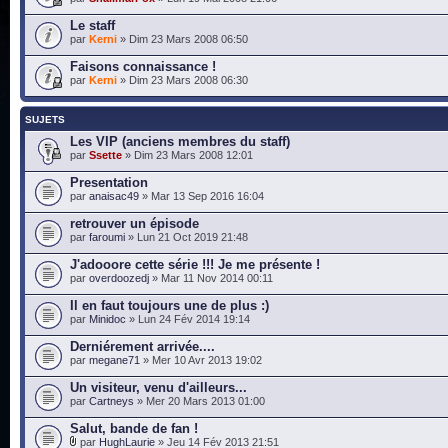
Le staff
par
Kerni
» Dim 23 Mars 2008 06:50
Faisons connaissance !
par
Kerni
» Dim 23 Mars 2008 06:30
SUJETS
Les VIP (anciens membres du staff)
par
Ssette
» Dim 23 Mars 2008 12:01
Presentation
par
anaisac49
» Mar 13 Sep 2016 16:04
retrouver un épisode
par
faroumi
» Lun 21 Oct 2019 21:48
J'adooore cette série !!! Je me présente !
par
overdoozedj
» Mar 11 Nov 2014 00:11
Il en faut toujours une de plus :)
par
Minidoc
» Lun 24 Fév 2014 19:14
Derniérement arrivée....
par
megane71
» Mer 10 Avr 2013 19:02
Un visiteur, venu d'ailleurs...
par
Cartneys
» Mer 20 Mars 2013 01:00
Salut, bande de fan !
par
HughLaurie
» Jeu 14 Fév 2013 21:51