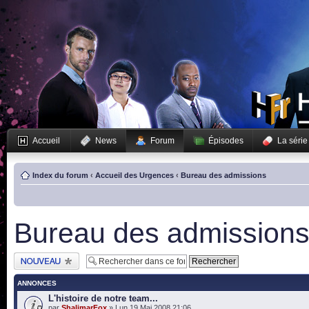
Accueil
News
Forum
Épisodes
La série
Index du forum
‹
Accueil des Urgences
‹
Bureau des admissions
Bureau des admission
Publier un nouveau
sujet
ANNONCES
L'histoire de notre team...
par
ShalimarFox
» Lun 19 Mai 2008 21:06