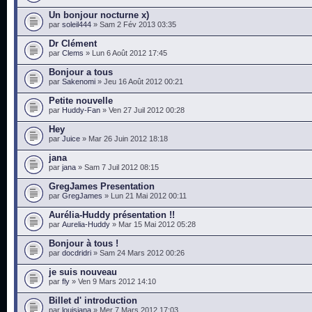
Un bonjour nocturne x)
par
soleil444
» Sam 2 Fév 2013 03:35
Dr Clément
par
Clems
» Lun 6 Août 2012 17:45
Bonjour a tous
par
Sakenomi
» Jeu 16 Août 2012 00:21
Petite nouvelle
par
Huddy-Fan
» Ven 27 Juil 2012 00:28
Hey
par
Juice
» Mar 26 Juin 2012 18:18
jana
par
jana
» Sam 7 Juil 2012 08:15
GregJames Presentation
par
GregJames
» Lun 21 Mai 2012 00:11
Aurélia-Huddy présentation !!
par
Aurelia-Huddy
» Mar 15 Mai 2012 05:28
Bonjour à tous !
par
docdridri
» Sam 24 Mars 2012 00:26
je suis nouveau
par
fly
» Ven 9 Mars 2012 14:10
Billet d' introduction
par
louisiana
» Mer 7 Mars 2012 17:03