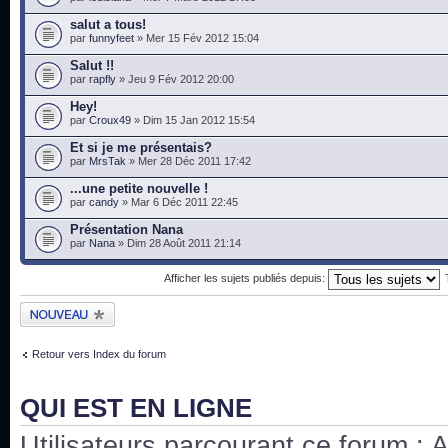
salut a tous!
par
funnyfeet
» Mer 15 Fév 2012 15:04
Salut !!
par
rapfly
» Jeu 9 Fév 2012 20:00
Hey!
par
Croux49
» Dim 15 Jan 2012 15:54
Et si je me présentais?
par
MrsTak
» Mer 28 Déc 2011 17:42
...une petite nouvelle !
par
candy
» Mar 6 Déc 2011 22:45
Présentation Nana
par
Nana
» Dim 28 Août 2011 21:14
Afficher les sujets publiés depuis:
Publier un nouveau
sujet
Retour vers Index du forum
QUI EST EN LIGNE
Utilisateurs parcourant ce forum : Au