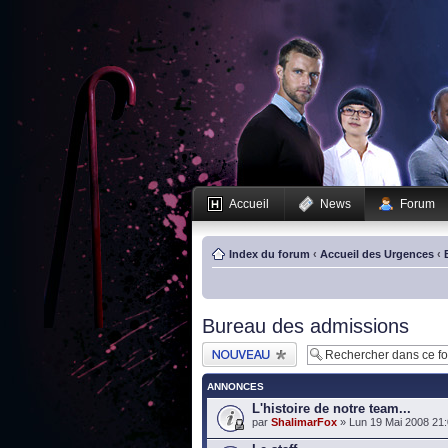
Accueil
News
Forum
Index du forum
‹
Accueil des Urgences
‹
Bureau des admissions
Publier un nouveau
sujet
ANNONCES
L'histoire de notre team...
par
ShalimarFox
» Lun 19 Mai 2008 21