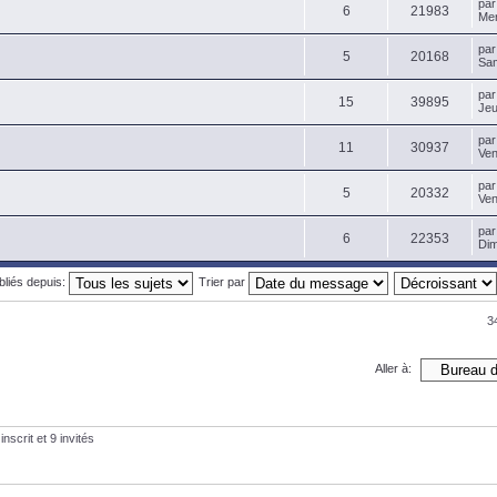
pa
6
21983
Mer
pa
5
20168
Sam
pa
15
39895
Jeu
pa
11
30937
Ven
pa
5
20332
Ven
pa
6
22353
Dim
ubliés depuis:
Trier par
3
Aller à:
nscrit et 9 invités