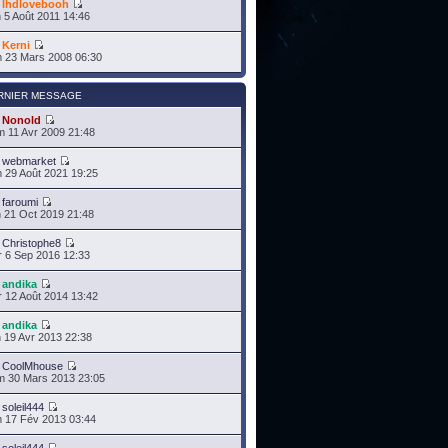
r
lhdlovebooh
 5 Août 2011 14:46
r
Kerni
 23 Mars 2008 06:30
RNIER MESSAGE
r
Nonold
 11 Avr 2009 21:48
r
webmarket
 29 Août 2021 19:25
r
faroumi
 21 Oct 2019 21:48
r
Christophe8
 6 Sep 2016 12:33
r
andika
 12 Août 2014 13:42
r
andika
 19 Avr 2013 22:38
r
CoolMhouse
 30 Mars 2013 23:05
r
soleil444
 17 Fév 2013 03:44