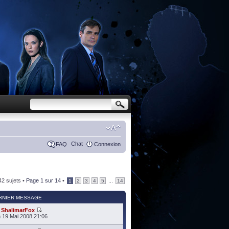
Chat
FAQ
Connexion
42 sujets •
Page
1
sur
14
•
...
1
2
3
4
5
14
RNIER MESSAGE
r
ShalimarFox
 19 Mai 2008 21:06