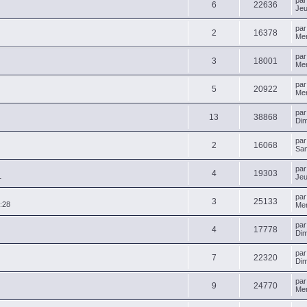
pa
6
22636
Jeu
pa
2
16378
Mer
pa
3
18001
Mer
pa
5
20922
Mer
pa
13
38868
Dim
pa
2
16068
Sam
pa
4
19303
1
Jeu
pa
3
25133
:28
Mer
pa
4
17778
Dim
pa
7
22320
Dim
pa
9
24770
Mer