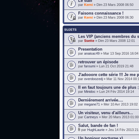
Le staff
par
Kerni
» Dim 23 Mars 2008 06:50
Faisons connaissance !
par
Kerni
» Dim 23 Mars 2008 06:30
SUJETS
Les VIP (anciens membres du st
par
Ssette
» Dim 23 Mars 2008 12:01
Presentation
par
anaisac49
» Mar 13 Sep 2016 16:04
retrouver un épisode
par
faroumi
» Lun 21 Oct 2019 21:48
J'adooore cette série !!! Je me 
par
overdoozedj
» Mar 11 Nov 2014 00:
Il en faut toujours une de plus :
par
Minidoc
» Lun 24 Fév 2014 19:14
Derniérement arrivée....
par
megane71
» Mer 10 Avr 2013 19:02
Un visiteur, venu d'ailleurs...
par
Cartneys
» Mer 20 Mars 2013 01:00
Salut, bande de fan !
par
HughLaurie
» Jeu 14 Fév 2013 21
Un bonjour nocturne x)