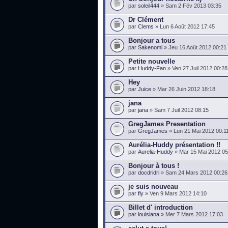
par
soleil444
» Sam 2 Fév 2013 03:35
Dr Clément
par
Clems
» Lun 6 Août 2012 17:45
Bonjour a tous
par
Sakenomi
» Jeu 16 Août 2012 00:21
Petite nouvelle
par
Huddy-Fan
» Ven 27 Juil 2012 00:28
Hey
par
Juice
» Mar 26 Juin 2012 18:18
jana
par
jana
» Sam 7 Juil 2012 08:15
GregJames Presentation
par
GregJames
» Lun 21 Mai 2012 00:1
Aurélia-Huddy présentation !!
par
Aurelia-Huddy
» Mar 15 Mai 2012 05
Bonjour à tous !
par
docdridri
» Sam 24 Mars 2012 00:26
je suis nouveau
par
fly
» Ven 9 Mars 2012 14:10
Billet d' introduction
par
louisiana
» Mer 7 Mars 2012 17:03