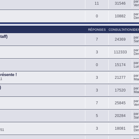
pa
11
31546
Ven
pa
0
10882
Dim
RÉPONSES
CONSULTATIONS
DE
aff)
pa
7
24369
Sam
pa
3
112333
Dim
pa
0
15174
Lun
présente !
pa
3
21277
11
Mar
)
pa
3
17520
Mar
pa
7
25845
Ven
pa
5
20284
Sam
pa
3
18081
:51
Dim