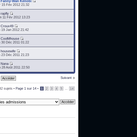
r
Fanny-Wan Kenobi
 15 Fév 2012 21:32
r
rapfly
 11 Fév 2012 13:23
r
Croux49
 19 Jan 2012 21:42
r
CoolMhouse
 30 Déc 2011 01:22
r
housewife
 23 Déc 2011 21:23
r
Nana
 28 Août 2011 22:50
Suivant
42 sujets •
Page
1
sur
14
•
...
1
2
3
4
5
14