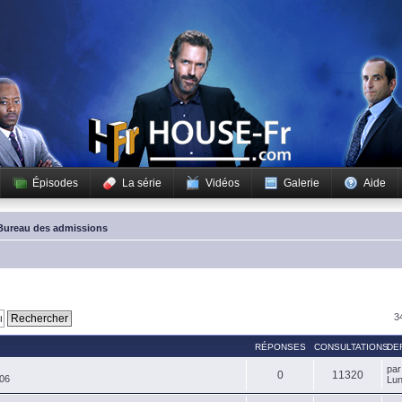
Épisodes
La série
Vidéos
Galerie
Aide
Bureau des admissions
3
RÉPONSES
CONSULTATIONS
DE
pa
0
11320
:06
Lun