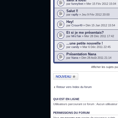
salut a tous!
par
funnyfeet
» Mer 15 Fév 2012 15:04
Salut !!
par
rapfly
» Jeu 9 Fév 2012 20:00
Hey!
par
Croux49
» Dim 15 Jan 2012 15:54
Et si je me présentais?
par
MrsTak
» Mer 28 Déc 2011 17:42
...une petite nouvelle !
par
candy
» Mar 6 Déc 2011 22:45
Présentation Nana
par
Nana
» Dim 28 Août 2011 21:14
Afficher les sujets p
Publier un nouveau
sujet
Retour vers Index du forum
QUI EST EN LIGNE
Utilisateurs parcourant ce forum : Aucun utilisateur i
PERMISSIONS DU FORUM
Vous
ne pouvez pas
poster de nouveaux sujets