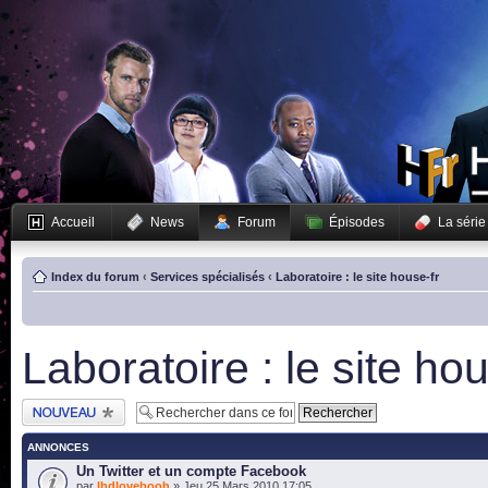
Accueil
News
Forum
Épisodes
La série
Index du forum
‹
Services spécialisés
‹
Laboratoire : le site house-fr
Laboratoire : le site hou
Publier un nouveau
sujet
ANNONCES
Un Twitter et un compte Facebook
par
lhdlovebooh
» Jeu 25 Mars 2010 17:05