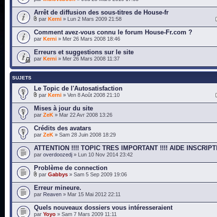
Arrêt de diffusion des sous-titres de House-fr
par
Kerni
» Lun 2 Mars 2009 21:58
Comment avez-vous connu le forum House-Fr.com ?
par
Kerni
» Mer 26 Mars 2008 18:46
Erreurs et suggestions sur le site
par
Kerni
» Mer 26 Mars 2008 11:37
SUJETS
Le Topic de l'Autosatisfaction
par
Kerni
» Ven 8 Août 2008 21:10
Mises à jour du site
par
ZeK
» Mar 22 Avr 2008 13:26
Crédits des avatars
par
ZeK
» Sam 28 Juin 2008 18:29
ATTENTION !!!! TOPIC TRES IMPORTANT !!!! AIDE INSCRIPT
par
overdoozedj
» Lun 10 Nov 2014 23:42
Problème de connection
par
Gabbys
» Sam 5 Sep 2009 19:06
Erreur mineure.
par
Reaven
» Mar 15 Mai 2012 22:11
Quels nouveaux dossiers vous intéresseraient
par
Yoyo
» Sam 7 Mars 2009 11:11