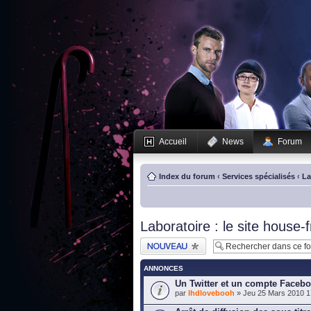
Accueil
News
Forum
Index du forum
‹
Services spécialisés
‹
La
Laboratoire : le site house-f
Publier un nouveau
sujet
ANNONCES
Un Twitter et un compte Faceb
par
lhdlovebooh
» Jeu 25 Mars 2010 1