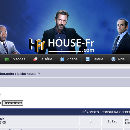
Épisodes
La série
Vidéos
Galerie
Aide
boratoire : le site house-fr
r
RÉPONSES
CONSULTATIONS
DE
ook
pa
6
15126
7:05
Dim