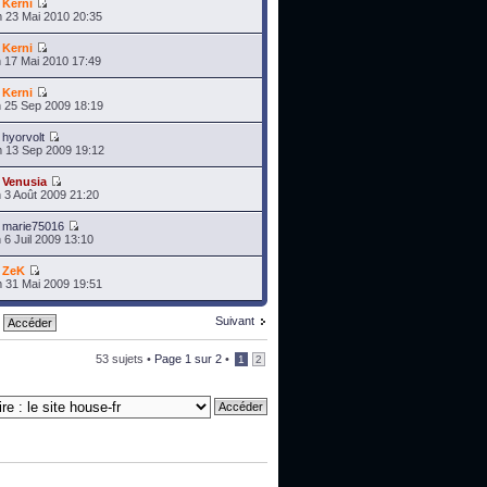
r
Kerni
 23 Mai 2010 20:35
r
Kerni
 17 Mai 2010 17:49
r
Kerni
 25 Sep 2009 18:19
r
hyorvolt
 13 Sep 2009 19:12
r
Venusia
 3 Août 2009 21:20
r
marie75016
 6 Juil 2009 13:10
r
ZeK
 31 Mai 2009 19:51
Suivant
53 sujets •
Page
1
sur
2
•
1
2