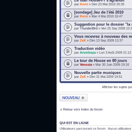
Le staff House-Fr s'agrandit
par
Kerni
» Dim 23 Mai 2010 20:35
[sondage] Jeu de l'été 2010
par
Kerni
» Mar 4 Mai 2010 16:47
Suggestion pour le dossier "la
par
ThunderBird
» Ven 25 Sep 2009 10:
Vous recevrez à nouveau des m
par
ZeK
» Dim 13 Sep 2009 13:37
Traduction vidéo
par
Arumbaya
» Lun 3 Août 2009 21:12
Le tour de House en 80 jours
par
Venusia
» Mar 30 Juin 2009 19:16
Nouvelle partie musiques
par
ZeK
» Dim 31 Mai 2009 19:51
Afficher les sujets p
Publier un nouveau
sujet
Retour vers Index du forum
QUI EST EN LIGNE
Utilisateurs parcourant ce forum : Aucun utilisateur i