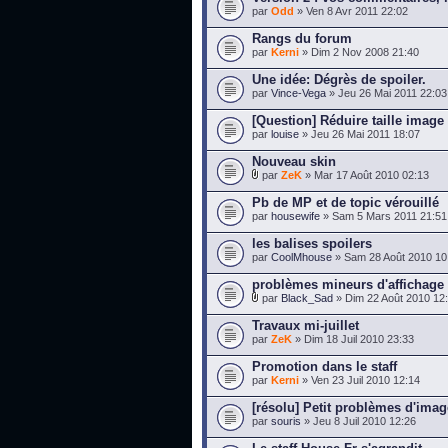
par
Odd
» Ven 8 Avr 2011 22:02
Rangs du forum
par
Kerni
» Dim 2 Nov 2008 21:40
Une idée: Dégrès de spoiler.
par
Vince-Vega
» Jeu 26 Mai 2011 22:03
[Question] Réduire taille image
par
louise
» Jeu 26 Mai 2011 18:07
Nouveau skin
par
ZeK
» Mar 17 Août 2010 02:13
Pb de MP et de topic vérouillé
par
housewife
» Sam 5 Mars 2011 21:51
les balises spoilers
par
CoolMhouse
» Sam 28 Août 2010 10
problèmes mineurs d'affichage
par
Black_Sad
» Dim 22 Août 2010 12
Travaux mi-juillet
par
ZeK
» Dim 18 Juil 2010 23:33
Promotion dans le staff
par
Kerni
» Ven 23 Juil 2010 12:14
[résolu] Petit problèmes d'ima
par
souris
» Jeu 8 Juil 2010 12:26