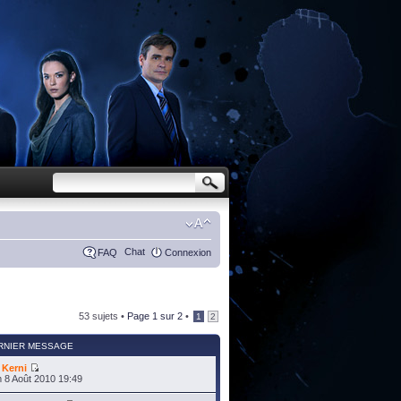
Chat
FAQ
Connexion
53 sujets •
Page
1
sur
2
•
1
2
RNIER MESSAGE
r
Kerni
 8 Août 2010 19:49