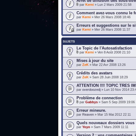
Arrêt de diffusion des sous-titr
par
Kerni
» Lun 2 Mars 2009 21:58
Comment avez-vous connu le f
par
Kerni
» Mer 26 Mars 2008 18:46
Erreurs et suggestions sur le si
par
Kerni
» Mer 26 Mars 2008 11:37
SUJETS
Le Topic de l'Autosatisfaction
par
Kerni
» Ven 8 Août 2008 21:10
Mises à jour du site
par
ZeK
» Mar 22 Avr 2008 13:26
Crédits des avatars
par
ZeK
» Sam 28 Juin 2008 18:29
ATTENTION !!!! TOPIC TRES IM
par
overdoozedj
» Lun 10 Nov 2014 23:
Problème de connection
par
Gabbys
» Sam 5 Sep 2009 19:06
Erreur mineure.
par
Reaven
» Mar 15 Mai 2012 22:11
Quels nouveaux dossiers vous i
par
Yoyo
» Sam 7 Mars 2009 11:11
Version 2 : vos commentaires, 