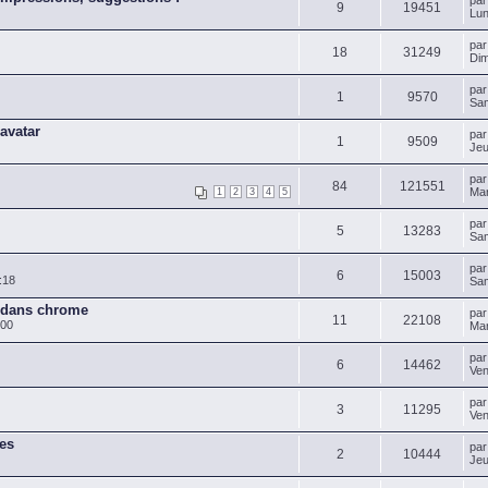
pa
9
19451
Lun
pa
18
31249
Dim
pa
1
9570
Sam
 avatar
pa
1
9509
Jeu
pa
84
121551
Mar
1
2
3
4
5
pa
5
13283
Sam
pa
6
15003
:18
Sam
 dans chrome
pa
11
22108
:00
Mar
pa
6
14462
Ven
pa
3
11295
Ven
ges
pa
2
10444
Jeu