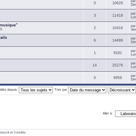
pa
0
10629
Dim
pa
3
11418
Lun
 musique"
pa
2
10416
35
Ven
ails
pa
6
14499
Dim
pa
1
9181
Lun
pa
14
25276
Lun
pa
0
8956
Dim
ubliés depuis:
Trier par
Aller à:
nscrit et 3 invités