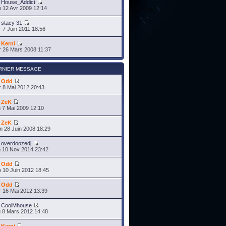
r
House_Addict
 12 Avr 2009 12:14
r
stacy 31
 7 Juin 2011 18:56
r
Kerni
 26 Mars 2008 11:37
RNIER MESSAGE
r
Odd
 8 Mai 2012 20:43
r
ZeK
 7 Mai 2009 12:10
r
ZeK
 28 Juin 2008 18:29
r
overdoozedj
 10 Nov 2014 23:42
r
Odd
 10 Juin 2012 18:45
r
Odd
 16 Mai 2012 13:39
r
CoolMhouse
 8 Mars 2012 14:48