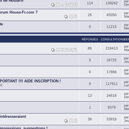
es de House-fr
pa
114
139262
...
Dim
1
4
5
6
orum House-Fr.com ?
pa
26
45050
Mar
1
2
te
pa
0
11215
Mer
RÉPONSES
CONSULTATIONS
DE
pa
86
216413
Mar
1
2
3
4
5
pa
5
26725
Jeu
pa
0
17866
Sam
PORTANT !!!! AIDE INSCRIPTION !
pa
0
117611
42
Lun
pa
13
24616
Dim
pa
1
9379
Mer
ntéresseraient
pa
36
53916
Jeu
1
2
impressions, suggestions !