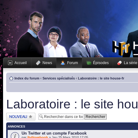
Accueil
News
Forum
Épisodes
La série
Index du forum
‹
Services spécialisés
‹
Laboratoire : le site house-fr
Laboratoire : le site hou
Publier un nouveau
sujet
ANNONCES
Un Twitter et un compte Facebook
par
lhdlovebooh
» Jeu 25 Mars 2010 17:05