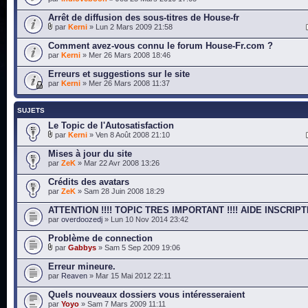
Arrêt de diffusion des sous-titres de House-fr
par
Kerni
» Lun 2 Mars 2009 21:58
Comment avez-vous connu le forum House-Fr.com ?
par
Kerni
» Mer 26 Mars 2008 18:46
Erreurs et suggestions sur le site
par
Kerni
» Mer 26 Mars 2008 11:37
SUJETS
Le Topic de l'Autosatisfaction
par
Kerni
» Ven 8 Août 2008 21:10
Mises à jour du site
par
ZeK
» Mar 22 Avr 2008 13:26
Crédits des avatars
par
ZeK
» Sam 28 Juin 2008 18:29
ATTENTION !!!! TOPIC TRES IMPORTANT !!!! AIDE INSCRIPT
par
overdoozedj
» Lun 10 Nov 2014 23:42
Problème de connection
par
Gabbys
» Sam 5 Sep 2009 19:06
Erreur mineure.
par
Reaven
» Mar 15 Mai 2012 22:11
Quels nouveaux dossiers vous intéresseraient
par
Yoyo
» Sam 7 Mars 2009 11:11