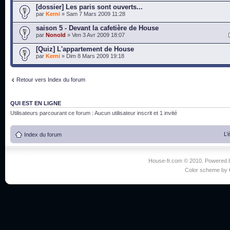
[dossier] Les paris sont ouverts...
par
Kerni
» Sam 7 Mars 2009 11:28
saison 5 - Devant la cafetière de House
par
Nonold
» Ven 3 Avr 2009 18:07
[Quiz] L'appartement de House
par
Kerni
» Dim 8 Mars 2009 19:18
Retour vers Index du forum
QUI EST EN LIGNE
Utilisateurs parcourant ce forum : Aucun utilisateur inscrit et 1 invité
L’
Index du forum
House-fr.com © 2010. Powered
Color scheme by