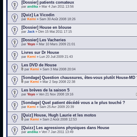
[Dossier] patients comateux
par
andika
» Mar 4 Jan 2011 13:56
[Quiz] La Vicodin
par
Kerni
» Sam 30 Août 2008 18:26
[Dossier] House en blouse
par
Jack
» Dim 15 Mai 2011 17:15
[Dossier] Les Vacheries
par
Yoyo
» Mar 10 Mars 2009 21:01
Livres sur Dr House
par
Kerni
» Lun 20 Juil 2009 21:43
Les DVD de House
par
Kerni
» Sam 3 Mai 2008 20:04
[Sondage] Question chaussures, êtes-vous plutôt House-MD 
par
Kerni
» Mar 2 Sep 2008 22:38
Les brèves de la saison 5
par
Yoyo
» Ven 21 Nov 2008 19:16
[Sondage] Quel patient décédé vous a le plus touché ?
par
Kerni
» Sam 25 Avr 2009 20:39
[Quiz] House, Hugh Laurie et les motos
par
Kerni
» Sam 2 Août 2008 12:53
[Quizz] Les agressions physiques dans House
par
andika
» Ven 7 Jan 2011 13:49