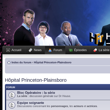
Accueil
News
Forum
Épisodes
La série
Index du forum
‹
Hôpital Princeton-Plainsboro
Hôpital Princeton-Plainsboro
FORUM
Bloc Opératoire : la série
La série
: discussion générale sur Dr House.
Equipe soignante
Discussions concernant les
personnages
, les
acteurs
et
actrices
.