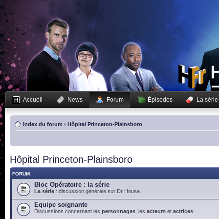
Accueil
News
Forum
Épisodes
La série
Index du forum
‹
Hôpital Princeton-Plainsboro
Hôpital Princeton-Plainsboro
FORUM
Bloc Opératoire : la série
La série
: discussion générale sur Dr House.
Equipe soignante
Discussions concernant les
personnages
, les
acteurs
et
actrices
.