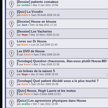
[Dossier] patients comateux
par
andika
» Mar 4 Jan 2011 13:56
[Quiz] La Vicodin
par
Kerni
» Sam 30 Août 2008 18:26
[Dossier] House en blouse
par
Jack
» Dim 15 Mai 2011 17:15
[Dossier] Les Vacheries
par
Yoyo
» Mar 10 Mars 2009 21:01
Livres sur Dr House
par
Kerni
» Lun 20 Juil 2009 21:43
Les DVD de House
par
Kerni
» Sam 3 Mai 2008 20:04
[Sondage] Question chaussures, êtes-vous plutôt House-MD 
par
Kerni
» Mar 2 Sep 2008 22:38
Les brèves de la saison 5
par
Yoyo
» Ven 21 Nov 2008 19:16
[Sondage] Quel patient décédé vous a le plus touché ?
par
Kerni
» Sam 25 Avr 2009 20:39
[Quiz] House, Hugh Laurie et les motos
par
Kerni
» Sam 2 Août 2008 12:53
[Quizz] Les agressions physiques dans House
par
andika
» Ven 7 Jan 2011 13:49