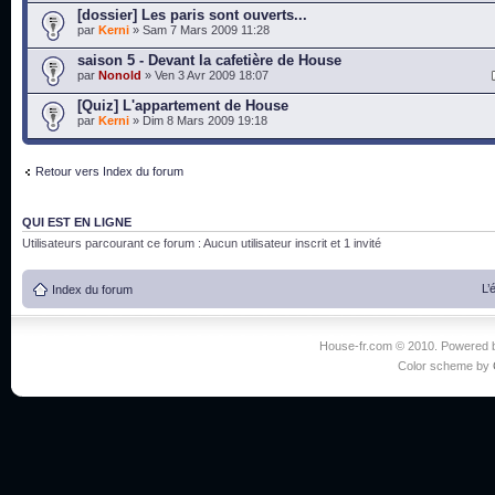
[dossier] Les paris sont ouverts...
par
Kerni
» Sam 7 Mars 2009 11:28
saison 5 - Devant la cafetière de House
par
Nonold
» Ven 3 Avr 2009 18:07
[Quiz] L'appartement de House
par
Kerni
» Dim 8 Mars 2009 19:18
Retour vers Index du forum
QUI EST EN LIGNE
Utilisateurs parcourant ce forum : Aucun utilisateur inscrit et 1 invité
L’
Index du forum
House-fr.com © 2010. Powered
Color scheme by