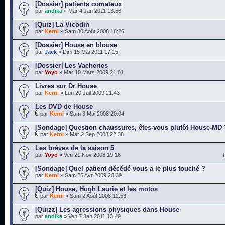
[Dossier] patients comateux
par
andika
» Mar 4 Jan 2011 13:56
[Quiz] La Vicodin
par
Kerni
» Sam 30 Août 2008 18:26
[Dossier] House en blouse
par
Jack
» Dim 15 Mai 2011 17:15
[Dossier] Les Vacheries
par
Yoyo
» Mar 10 Mars 2009 21:01
Livres sur Dr House
par
Kerni
» Lun 20 Juil 2009 21:43
Les DVD de House
par
Kerni
» Sam 3 Mai 2008 20:04
[Sondage] Question chaussures, êtes-vous plutôt House-MD 
par
Kerni
» Mar 2 Sep 2008 22:38
Les brèves de la saison 5
par
Yoyo
» Ven 21 Nov 2008 19:16
[Sondage] Quel patient décédé vous a le plus touché ?
par
Kerni
» Sam 25 Avr 2009 20:39
[Quiz] House, Hugh Laurie et les motos
par
Kerni
» Sam 2 Août 2008 12:53
[Quizz] Les agressions physiques dans House
par
andika
» Ven 7 Jan 2011 13:49