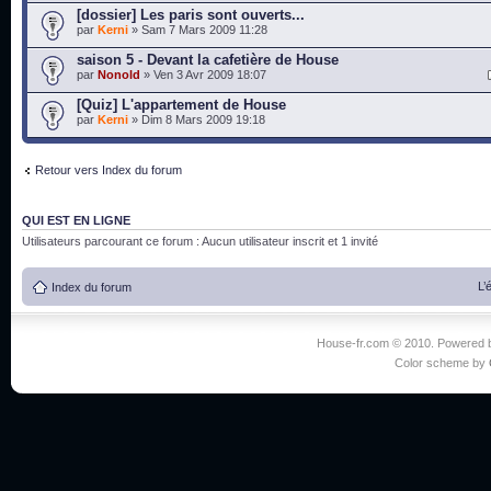
[dossier] Les paris sont ouverts...
par
Kerni
» Sam 7 Mars 2009 11:28
saison 5 - Devant la cafetière de House
par
Nonold
» Ven 3 Avr 2009 18:07
[Quiz] L'appartement de House
par
Kerni
» Dim 8 Mars 2009 19:18
Retour vers Index du forum
QUI EST EN LIGNE
Utilisateurs parcourant ce forum : Aucun utilisateur inscrit et 1 invité
L’
Index du forum
House-fr.com © 2010. Powered
Color scheme by