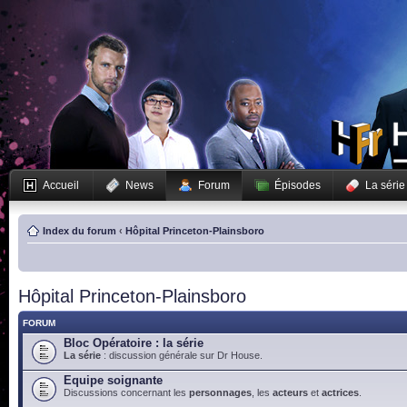
Accueil
News
Forum
Épisodes
La série
Index du forum
‹
Hôpital Princeton-Plainsboro
Hôpital Princeton-Plainsboro
FORUM
Bloc Opératoire : la série
La série
: discussion générale sur Dr House.
Equipe soignante
Discussions concernant les
personnages
, les
acteurs
et
actrices
.