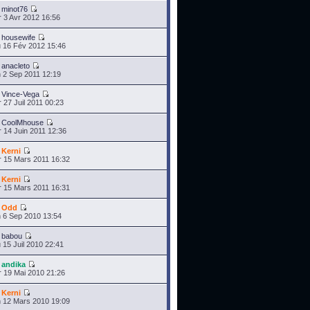
r
minot76
 3 Avr 2012 16:56
r
housewife
 16 Fév 2012 15:46
r
anacleto
 2 Sep 2011 12:19
r
Vince-Vega
 27 Juil 2011 00:23
r
CoolMhouse
 14 Juin 2011 12:36
r
Kerni
 15 Mars 2011 16:32
r
Kerni
 15 Mars 2011 16:31
r
Odd
 6 Sep 2010 13:54
r
babou
 15 Juil 2010 22:41
r
andika
 19 Mai 2010 21:26
r
Kerni
 12 Mars 2010 19:09