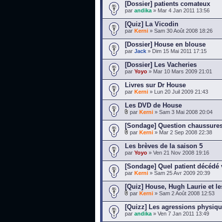
[Dossier] patients comateux
par
andika
» Mar 4 Jan 2011 13:56
[Quiz] La Vicodin
par
Kerni
» Sam 30 Août 2008 18:26
[Dossier] House en blouse
par
Jack
» Dim 15 Mai 2011 17:15
[Dossier] Les Vacheries
par
Yoyo
» Mar 10 Mars 2009 21:01
Livres sur Dr House
par
Kerni
» Lun 20 Juil 2009 21:43
Les DVD de House
par
Kerni
» Sam 3 Mai 2008 20:04
[Sondage] Question chaussures
par
Kerni
» Mar 2 Sep 2008 22:38
Les brèves de la saison 5
par
Yoyo
» Ven 21 Nov 2008 19:16
[Sondage] Quel patient décédé 
par
Kerni
» Sam 25 Avr 2009 20:39
[Quiz] House, Hugh Laurie et l
par
Kerni
» Sam 2 Août 2008 12:53
[Quizz] Les agressions physiq
par
andika
» Ven 7 Jan 2011 13:49