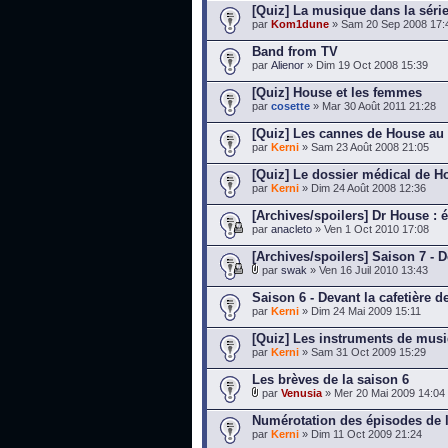
[Quiz] La musique dans la séri
par
Kom1dune
» Sam 20 Sep 2008 17:
Band from TV
par
Alienor
» Dim 19 Oct 2008 15:39
[Quiz] House et les femmes
par
cosette
» Mar 30 Août 2011 21:28
[Quiz] Les cannes de House au 
par
Kerni
» Sam 23 Août 2008 21:05
[Quiz] Le dossier médical de H
par
Kerni
» Dim 24 Août 2008 12:36
[Archives/spoilers] Dr House : é
par
anacleto
» Ven 1 Oct 2010 17:08
[Archives/spoilers] Saison 7 - D
par
swak
» Ven 16 Juil 2010 13:43
Saison 6 - Devant la cafetière 
par
Kerni
» Dim 24 Mai 2009 15:11
[Quiz] Les instruments de mus
par
Kerni
» Sam 31 Oct 2009 15:29
Les brèves de la saison 6
par
Venusia
» Mer 20 Mai 2009 14:04
Numérotation des épisodes de l
par
Kerni
» Dim 11 Oct 2009 21:24