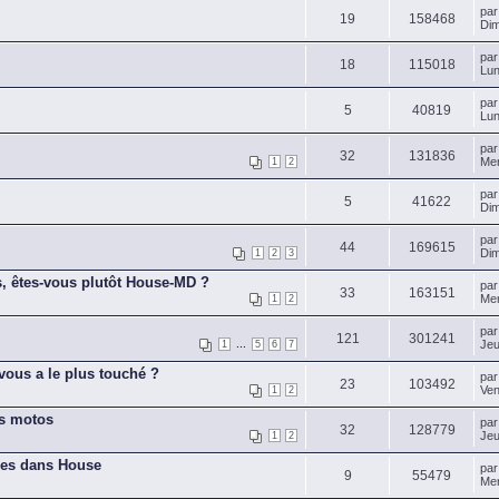
pa
19
158468
Dim
pa
18
115018
Lun
pa
5
40819
Lun
pa
32
131836
Mer
1
2
pa
5
41622
Dim
pa
44
169615
Dim
1
2
3
, êtes-vous plutôt House-MD ?
pa
33
163151
Mer
1
2
pa
121
301241
...
Jeu
1
5
6
7
vous a le plus touché ?
pa
23
103492
Ven
1
2
es motos
pa
32
128779
Jeu
1
2
ues dans House
pa
9
55479
Mer