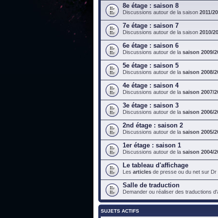
8e étage : saison 8
Discussions autour de la saison
2011/2
7e étage : saison 7
Discussions autour de la saison
2010/2
6e étage : saison 6
Discussions autour de la
saison 2009/2
5e étage : saison 5
Discussions autour de la
saison 2008/2
4e étage : saison 4
Discussions autour de la
saison 2007/2
3e étage : saison 3
Discussions autour de la
saison 2006/2
2nd étage : saison 2
Discussions autour de la
saison 2005/2
1er étage : saison 1
Discussions autour de la
saison 2004/2
Le tableau d'affichage
Les
articles
de presse ou du net sur Dr
Salle de traduction
Demander ou réaliser des traductions d'ar
SUJETS ACTIFS