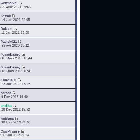
r
webmarket
 29 Août 2021 19:46
r
Testah
 14 Juin 2021 22:05
r
Dokhen
 11 Jan 2021 23:30
r
Patrick021
 29 Avr 2020 15:12
r
YoannDisney
 18 Mars 2018 16:44
r
YoannDisney
 18 Mars 2018 16:41
r
Camelia01
 28 Juin 2017 15:46
r
narcos
 9 Fév 2017 16:40
r
andika
 28 Déc 2012 19:52
r
louisiana
 30 Août 2012 21:40
r
CoolMhouse
 30 Mai 2012 21:14