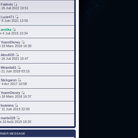
r
Fabketo
 18 Juil 2022 19:51
r
Lucie471
 8 Juin 2021 13:55
r
andika
 4 Juil 2015 10:34
r
YoannDisney
 18 Mars 2018 16:30
r
Alexd035
 16 Juil 2021 15:47
r
Miranda91
 21 Juin 2018 03:15
r
Stickgaron
 4 Avr 2017 10:58
r
YoannDisney
 18 Mars 2018 16:37
r
louisiana
 11 Juin 2013 22:00
r
martix028
 10 Août 2019 18:20
RNIER MESSAGE