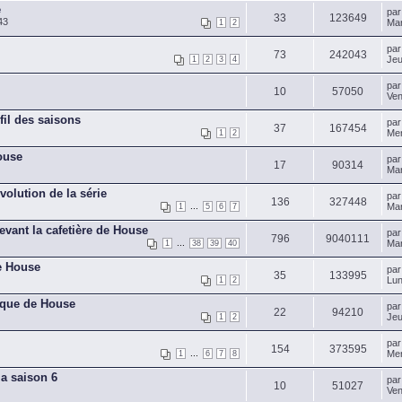
e
pa
33
123649
43
Mar
1
2
pa
73
242043
Jeu
1
2
3
4
pa
10
57050
Ven
fil des saisons
pa
37
167454
Mer
1
2
ouse
pa
17
90314
Mar
volution de la série
pa
136
327448
...
Mar
1
5
6
7
evant la cafetière de House
pa
796
9040111
...
Mar
1
38
39
40
de House
pa
35
133995
Lun
1
2
ique de House
pa
22
94210
Jeu
1
2
pa
154
373595
...
Mer
1
6
7
8
a saison 6
pa
10
51027
Ven