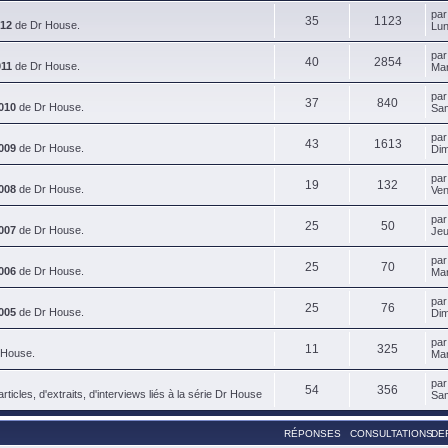
pa
35
1123
012
de Dr House.
Lun
pa
40
2854
011
de Dr House.
Mar
pa
37
840
010
de Dr House.
Sam
pa
43
1613
009
de Dr House.
Dim
pa
19
132
008
de Dr House.
Ven
pa
25
50
007
de Dr House.
Jeu
pa
25
70
006
de Dr House.
Mar
pa
25
76
005
de Dr House.
Dim
pa
11
325
 House.
Mar
pa
54
356
ticles, d'extraits, d'interviews liés à la série Dr House
Sam
RÉPONSES
CONSULTATIONS
DE