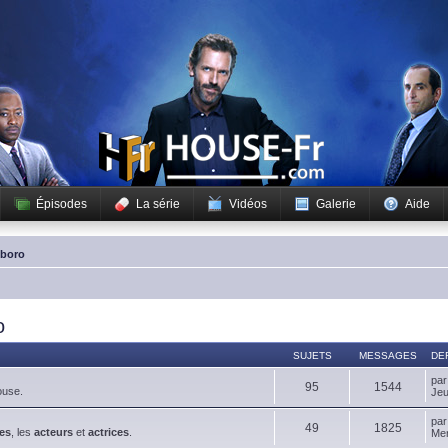
Épisodes
La série
Vidéos
Galerie
Aide
sboro
o
SUJETS
MESSAGES
DE
pa
95
1544
ouse.
Jeu
pa
49
1825
es
, les
acteurs
et
actrices
.
Mer