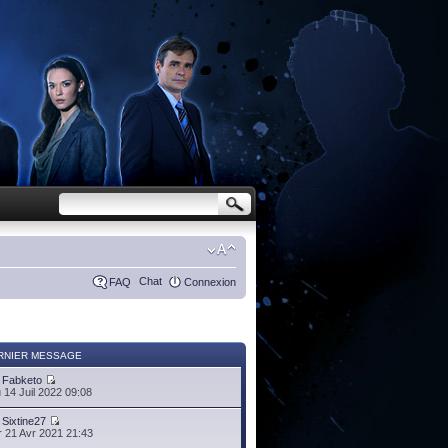
Chat
FAQ
Connexion
RNIER MESSAGE
r
Fabketo
 14 Juil 2022 09:08
r
Sixtine27
 21 Avr 2021 21:43