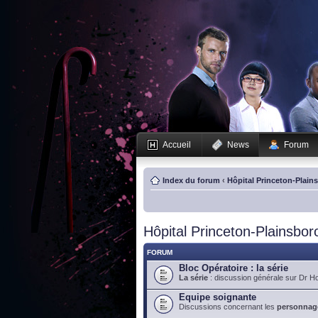
Accueil
News
Forum
Index du forum
‹
Hôpital Princeton-Plain
Hôpital Princeton-Plainsbor
FORUM
Bloc Opératoire : la série
La série
: discussion générale sur Dr H
Equipe soignante
Discussions concernant les
personnag