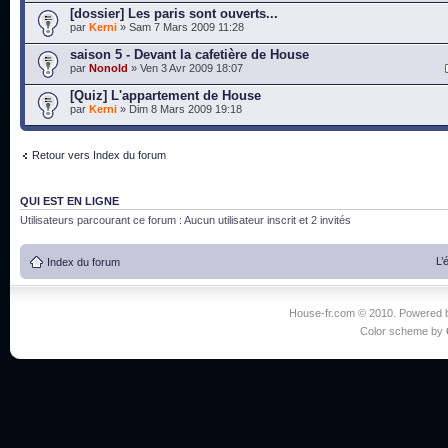
[dossier] Les paris sont ouverts...
par
Kerni
» Sam 7 Mars 2009 11:28
saison 5 - Devant la cafetière de House
par
Nonold
» Ven 3 Avr 2009 18:07
[Quiz] L'appartement de House
par
Kerni
» Dim 8 Mars 2009 19:18
Retour vers Index du forum
QUI EST EN LIGNE
Utilisateurs parcourant ce forum : Aucun utilisateur inscrit et 2 invités
L’
Index du forum
House-fr.com © 2010. Powered
Color scheme by