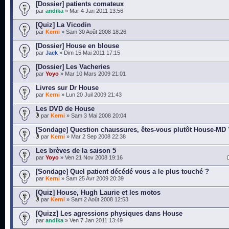
[Dossier] patients comateux
par
andika
» Mar 4 Jan 2011 13:56
[Quiz] La Vicodin
par
Kerni
» Sam 30 Août 2008 18:26
[Dossier] House en blouse
par
Jack
» Dim 15 Mai 2011 17:15
[Dossier] Les Vacheries
par
Yoyo
» Mar 10 Mars 2009 21:01
Livres sur Dr House
par
Kerni
» Lun 20 Juil 2009 21:43
Les DVD de House
par
Kerni
» Sam 3 Mai 2008 20:04
[Sondage] Question chaussures, êtes-vous plutôt House-MD 
par
Kerni
» Mar 2 Sep 2008 22:38
Les brèves de la saison 5
par
Yoyo
» Ven 21 Nov 2008 19:16
[Sondage] Quel patient décédé vous a le plus touché ?
par
Kerni
» Sam 25 Avr 2009 20:39
[Quiz] House, Hugh Laurie et les motos
par
Kerni
» Sam 2 Août 2008 12:53
[Quizz] Les agressions physiques dans House
par
andika
» Ven 7 Jan 2011 13:49