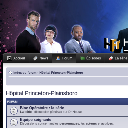
Accueil
News
Forum
Épisodes
La série
Index du forum
‹
Hôpital Princeton-Plainsboro
Hôpital Princeton-Plainsboro
FORUM
Bloc Opératoire : la série
La série
: discussion générale sur Dr House.
Equipe soignante
Discussions concernant les
personnages
, les
acteurs
et
actrices
.