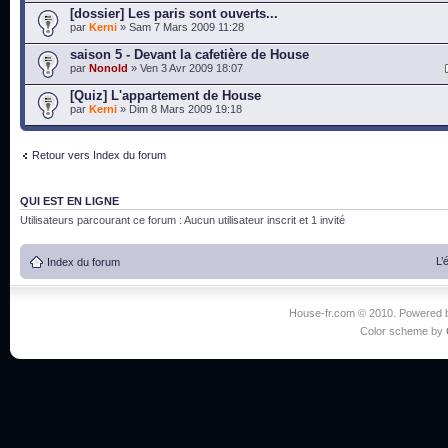
[dossier] Les paris sont ouverts...
par
Kerni
» Sam 7 Mars 2009 11:28
saison 5 - Devant la cafetière de House
par
Nonold
» Ven 3 Avr 2009 18:07
[Quiz] L'appartement de House
par
Kerni
» Dim 8 Mars 2009 19:18
Retour vers Index du forum
QUI EST EN LIGNE
Utilisateurs parcourant ce forum : Aucun utilisateur inscrit et 1 invité
L’
Index du forum
House-fr.com © 2010. Powered
Color scheme by