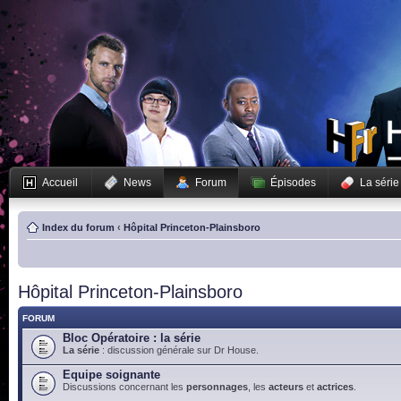
Accueil
News
Forum
Épisodes
La série
Index du forum
‹
Hôpital Princeton-Plainsboro
Hôpital Princeton-Plainsboro
FORUM
Bloc Opératoire : la série
La série
: discussion générale sur Dr House.
Equipe soignante
Discussions concernant les
personnages
, les
acteurs
et
actrices
.