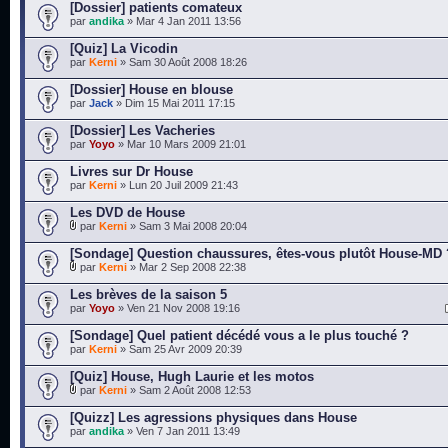
[Dossier] patients comateux
par
andika
» Mar 4 Jan 2011 13:56
[Quiz] La Vicodin
par
Kerni
» Sam 30 Août 2008 18:26
[Dossier] House en blouse
par
Jack
» Dim 15 Mai 2011 17:15
[Dossier] Les Vacheries
par
Yoyo
» Mar 10 Mars 2009 21:01
Livres sur Dr House
par
Kerni
» Lun 20 Juil 2009 21:43
Les DVD de House
par
Kerni
» Sam 3 Mai 2008 20:04
[Sondage] Question chaussures, êtes-vous plutôt House-MD 
par
Kerni
» Mar 2 Sep 2008 22:38
Les brèves de la saison 5
par
Yoyo
» Ven 21 Nov 2008 19:16
[Sondage] Quel patient décédé vous a le plus touché ?
par
Kerni
» Sam 25 Avr 2009 20:39
[Quiz] House, Hugh Laurie et les motos
par
Kerni
» Sam 2 Août 2008 12:53
[Quizz] Les agressions physiques dans House
par
andika
» Ven 7 Jan 2011 13:49