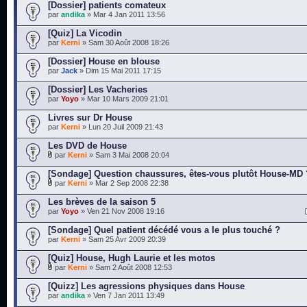
[Dossier] patients comateux
par
andika
» Mar 4 Jan 2011 13:56
[Quiz] La Vicodin
par
Kerni
» Sam 30 Août 2008 18:26
[Dossier] House en blouse
par
Jack
» Dim 15 Mai 2011 17:15
[Dossier] Les Vacheries
par
Yoyo
» Mar 10 Mars 2009 21:01
Livres sur Dr House
par
Kerni
» Lun 20 Juil 2009 21:43
Les DVD de House
par
Kerni
» Sam 3 Mai 2008 20:04
[Sondage] Question chaussures, êtes-vous plutôt House-MD 
par
Kerni
» Mar 2 Sep 2008 22:38
Les brèves de la saison 5
par
Yoyo
» Ven 21 Nov 2008 19:16
[Sondage] Quel patient décédé vous a le plus touché ?
par
Kerni
» Sam 25 Avr 2009 20:39
[Quiz] House, Hugh Laurie et les motos
par
Kerni
» Sam 2 Août 2008 12:53
[Quizz] Les agressions physiques dans House
par
andika
» Ven 7 Jan 2011 13:49