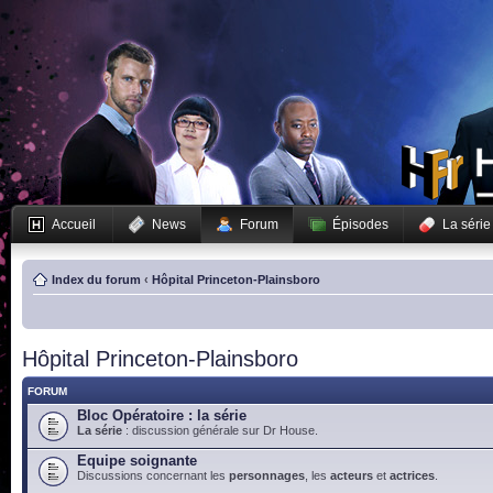
Accueil
News
Forum
Épisodes
La série
Index du forum
‹
Hôpital Princeton-Plainsboro
Hôpital Princeton-Plainsboro
FORUM
Bloc Opératoire : la série
La série
: discussion générale sur Dr House.
Equipe soignante
Discussions concernant les
personnages
, les
acteurs
et
actrices
.