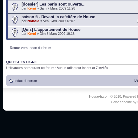
[dossier] Les paris sont ouverts...
par
Kerni
» Sam 7 Mars 2009 11:28
saison 5 - Devant la cafetière de House
par
Nonold
» Ven 3 Avr 2009 18:07
[Quiz] L'appartement de House
par
Kerni
» Dim 8 Mars 2009 19:18
Retour vers Index du forum
QUI EST EN LIGNE
Utilisateurs parcourant ce forum : Aucun utilisateur inscrit et 7 invités
L’
Index du forum
House-fr.com © 2010. Powered
Color scheme by