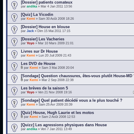
[Dossier] patients comateux
par
andika
» Mar 4 Jan 2011 13:56
[Quiz] La Vicodin
par
Kerni
» Sam 30 Août 2008 18:26
[Dossier] House en blouse
par
Jack
» Dim 15 Mai 2011 17:15
[Dossier] Les Vacheries
par
Yoyo
» Mar 10 Mars 2009 21:01
Livres sur Dr House
par
Kerni
» Lun 20 Juil 2009 21:43
Les DVD de House
par
Kerni
» Sam 3 Mai 2008 20:04
[Sondage] Question chaussures, êtes-vous plutôt House-MD 
par
Kerni
» Mar 2 Sep 2008 22:38
Les brèves de la saison 5
par
Yoyo
» Ven 21 Nov 2008 19:16
[Sondage] Quel patient décédé vous a le plus touché ?
par
Kerni
» Sam 25 Avr 2009 20:39
[Quiz] House, Hugh Laurie et les motos
par
Kerni
» Sam 2 Août 2008 12:53
[Quizz] Les agressions physiques dans House
par
andika
» Ven 7 Jan 2011 13:49