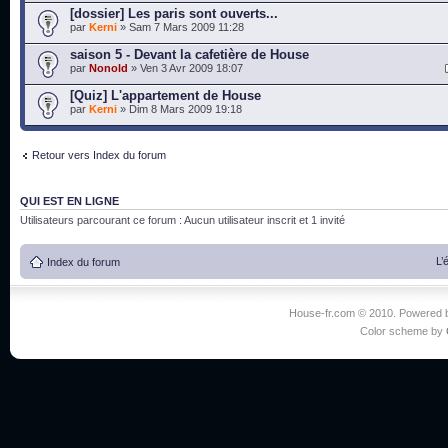
[dossier] Les paris sont ouverts...
par
Kerni
» Sam 7 Mars 2009 11:28
saison 5 - Devant la cafetière de House
par
Nonold
» Ven 3 Avr 2009 18:07
[Quiz] L'appartement de House
par
Kerni
» Dim 8 Mars 2009 19:18
Retour vers Index du forum
QUI EST EN LIGNE
Utilisateurs parcourant ce forum : Aucun utilisateur inscrit et 1 invité
L’
Index du forum
House-fr.com © 2010. Powered
Color scheme by