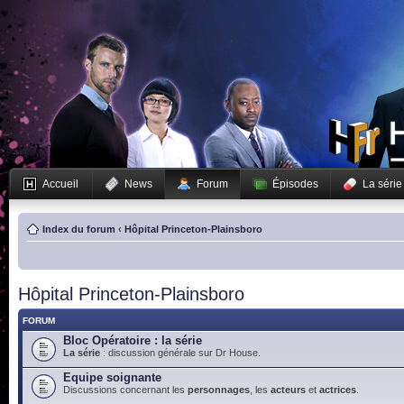
Accueil
News
Forum
Épisodes
La série
Index du forum
‹
Hôpital Princeton-Plainsboro
Hôpital Princeton-Plainsboro
FORUM
Bloc Opératoire : la série
La série
: discussion générale sur Dr House.
Equipe soignante
Discussions concernant les
personnages
, les
acteurs
et
actrices
.