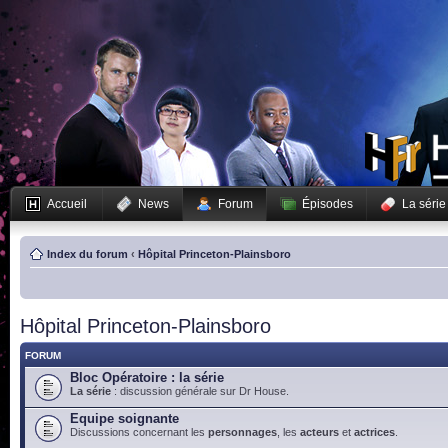
Accueil
News
Forum
Épisodes
La série
Index du forum
‹
Hôpital Princeton-Plainsboro
Hôpital Princeton-Plainsboro
FORUM
Bloc Opératoire : la série
La série
: discussion générale sur Dr House.
Equipe soignante
Discussions concernant les
personnages
, les
acteurs
et
actrices
.