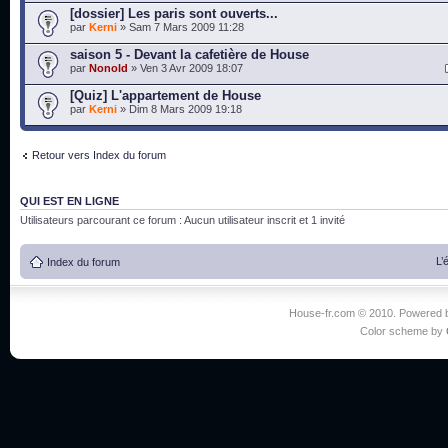
[dossier] Les paris sont ouverts...
par
Kerni
» Sam 7 Mars 2009 11:28
saison 5 - Devant la cafetière de House
par
Nonold
» Ven 3 Avr 2009 18:07
[Quiz] L'appartement de House
par
Kerni
» Dim 8 Mars 2009 19:18
Retour vers Index du forum
QUI EST EN LIGNE
Utilisateurs parcourant ce forum : Aucun utilisateur inscrit et 1 invité
L’
Index du forum
House-fr.com © 2010. Powered
Color scheme by