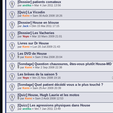
[Dossier] patients comateux
par
andika
» Mar 4 Jan 2011 13:56
[Quiz] La Vicodin
par
Kerni
» Sam 30 Août 2008 18:26
[Dossier] House en blouse
par
Jack
» Dim 15 Mai 2011 17:15
[Dossier] Les Vacheries
par
Yoyo
» Mar 10 Mars 2009 21:01
Livres sur Dr House
par
Kerni
» Lun 20 Juil 2009 21:43
Les DVD de House
par
Kerni
» Sam 3 Mai 2008 20:04
[Sondage] Question chaussures, êtes-vous plutôt House-MD 
par
Kerni
» Mar 2 Sep 2008 22:38
Les brèves de la saison 5
par
Yoyo
» Ven 21 Nov 2008 19:16
[Sondage] Quel patient décédé vous a le plus touché ?
par
Kerni
» Sam 25 Avr 2009 20:39
[Quiz] House, Hugh Laurie et les motos
par
Kerni
» Sam 2 Août 2008 12:53
[Quizz] Les agressions physiques dans House
par
andika
» Ven 7 Jan 2011 13:49