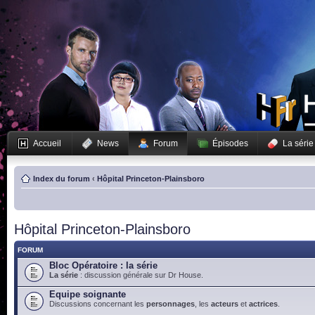
Accueil
News
Forum
Épisodes
La série
Index du forum
‹
Hôpital Princeton-Plainsboro
Hôpital Princeton-Plainsboro
FORUM
Bloc Opératoire : la série
La série
: discussion générale sur Dr House.
Equipe soignante
Discussions concernant les
personnages
, les
acteurs
et
actrices
.