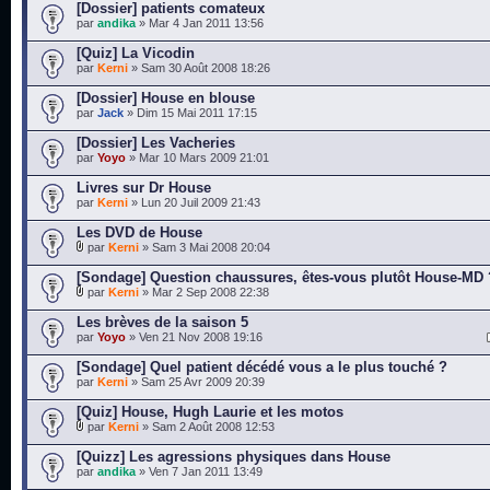
[Dossier] patients comateux
par
andika
» Mar 4 Jan 2011 13:56
[Quiz] La Vicodin
par
Kerni
» Sam 30 Août 2008 18:26
[Dossier] House en blouse
par
Jack
» Dim 15 Mai 2011 17:15
[Dossier] Les Vacheries
par
Yoyo
» Mar 10 Mars 2009 21:01
Livres sur Dr House
par
Kerni
» Lun 20 Juil 2009 21:43
Les DVD de House
par
Kerni
» Sam 3 Mai 2008 20:04
[Sondage] Question chaussures, êtes-vous plutôt House-MD 
par
Kerni
» Mar 2 Sep 2008 22:38
Les brèves de la saison 5
par
Yoyo
» Ven 21 Nov 2008 19:16
[Sondage] Quel patient décédé vous a le plus touché ?
par
Kerni
» Sam 25 Avr 2009 20:39
[Quiz] House, Hugh Laurie et les motos
par
Kerni
» Sam 2 Août 2008 12:53
[Quizz] Les agressions physiques dans House
par
andika
» Ven 7 Jan 2011 13:49