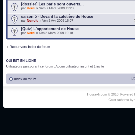
[dossier] Les paris sont ouverts...
par
Kerni
» Sam 7 Mars 2009 11:28
saison 5 - Devant la cafetière de House
par
Nonold
» Ven 3 Avr 2009 18:07
[Quiz] L'appartement de House
par
Kerni
» Dim 8 Mars 2009 19:18
Retour vers Index du forum
QUI EST EN LIGNE
Utilisateurs parcourant ce forum : Aucun utilisateur inscrit et 1 invité
L’
Index du forum
House-fr.com © 2010. Powered
Color scheme by