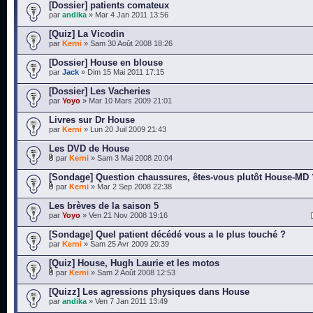
[Dossier] patients comateux
par
andika
» Mar 4 Jan 2011 13:56
[Quiz] La Vicodin
par
Kerni
» Sam 30 Août 2008 18:26
[Dossier] House en blouse
par
Jack
» Dim 15 Mai 2011 17:15
[Dossier] Les Vacheries
par
Yoyo
» Mar 10 Mars 2009 21:01
Livres sur Dr House
par
Kerni
» Lun 20 Juil 2009 21:43
Les DVD de House
par
Kerni
» Sam 3 Mai 2008 20:04
[Sondage] Question chaussures, êtes-vous plutôt House-MD 
par
Kerni
» Mar 2 Sep 2008 22:38
Les brèves de la saison 5
par
Yoyo
» Ven 21 Nov 2008 19:16
[Sondage] Quel patient décédé vous a le plus touché ?
par
Kerni
» Sam 25 Avr 2009 20:39
[Quiz] House, Hugh Laurie et les motos
par
Kerni
» Sam 2 Août 2008 12:53
[Quizz] Les agressions physiques dans House
par
andika
» Ven 7 Jan 2011 13:49