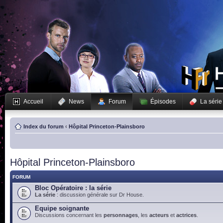
Accueil
News
Forum
Épisodes
La série
Index du forum
‹
Hôpital Princeton-Plainsboro
Hôpital Princeton-Plainsboro
FORUM
Bloc Opératoire : la série
La série
: discussion générale sur Dr House.
Equipe soignante
Discussions concernant les
personnages
, les
acteurs
et
actrices
.