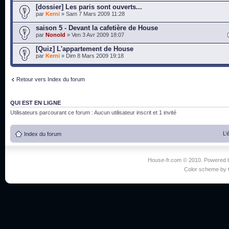
[dossier] Les paris sont ouverts...
par
Kerni
» Sam 7 Mars 2009 11:28
saison 5 - Devant la cafetière de House
par
Nonold
» Ven 3 Avr 2009 18:07
[Quiz] L'appartement de House
par
Kerni
» Dim 8 Mars 2009 19:18
Retour vers Index du forum
QUI EST EN LIGNE
Utilisateurs parcourant ce forum : Aucun utilisateur inscrit et 1 invité
L’
Index du forum
House-fr.com © 2010. Powered
Color scheme by