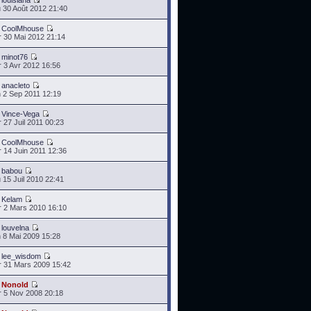
r
louisiana
 30 Août 2012 21:40
r
CoolMhouse
 30 Mai 2012 21:14
r
minot76
 3 Avr 2012 16:56
r
anacleto
 2 Sep 2011 12:19
r
Vince-Vega
 27 Juil 2011 00:23
r
CoolMhouse
 14 Juin 2011 12:36
r
babou
 15 Juil 2010 22:41
r
Kelam
 2 Mars 2010 16:10
r
louvelna
 8 Mai 2009 15:28
r
lee_wisdom
 31 Mars 2009 15:42
r
Nonold
 5 Nov 2008 20:18