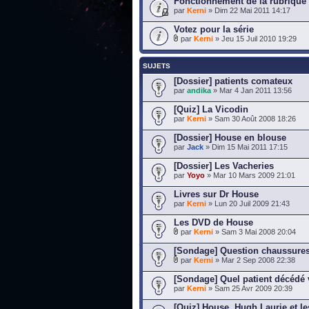
Fonctionnement de la rubrique "
par
Kerni
» Dim 22 Mai 2011 14:17
Votez pour la série
par
Kerni
» Jeu 15 Juil 2010 19:29
SUJETS
[Dossier] patients comateux
par
andika
» Mar 4 Jan 2011 13:56
[Quiz] La Vicodin
par
Kerni
» Sam 30 Août 2008 18:26
[Dossier] House en blouse
par
Jack
» Dim 15 Mai 2011 17:15
[Dossier] Les Vacheries
par
Yoyo
» Mar 10 Mars 2009 21:01
Livres sur Dr House
par
Kerni
» Lun 20 Juil 2009 21:43
Les DVD de House
par
Kerni
» Sam 3 Mai 2008 20:04
[Sondage] Question chaussures
par
Kerni
» Mar 2 Sep 2008 22:38
[Sondage] Quel patient décédé 
par
Kerni
» Sam 25 Avr 2009 20:39
[Quiz] House, Hugh Laurie et l