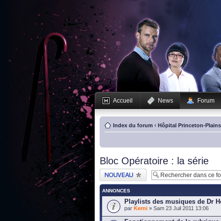
Accueil
News
Forum
Index du forum
‹
Hôpital Princeton-Plain
Bloc Opératoire : la série
Publier un nouveau
sujet
ANNONCES
Playlists des musiques de Dr 
par
Kerni
» Sam 23 Juil 2011 13:06