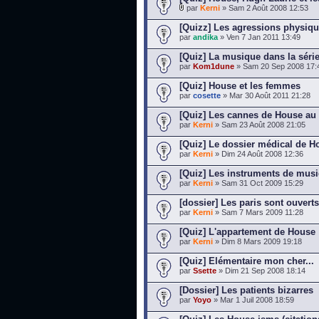
par
Kerni
» Sam 2 Août 2008 12:53
[Quizz] Les agressions physiq
par
andika
» Ven 7 Jan 2011 13:49
[Quiz] La musique dans la séri
par
Kom1dune
» Sam 20 Sep 2008 17:
[Quiz] House et les femmes
par
cosette
» Mar 30 Août 2011 21:28
[Quiz] Les cannes de House au 
par
Kerni
» Sam 23 Août 2008 21:05
[Quiz] Le dossier médical de H
par
Kerni
» Dim 24 Août 2008 12:36
[Quiz] Les instruments de mus
par
Kerni
» Sam 31 Oct 2009 15:29
[dossier] Les paris sont ouverts
par
Kerni
» Sam 7 Mars 2009 11:28
[Quiz] L'appartement de House
par
Kerni
» Dim 8 Mars 2009 19:18
[Quiz] Elémentaire mon cher...
par
Ssette
» Dim 21 Sep 2008 18:14
[Dossier] Les patients bizarres
par
Yoyo
» Mar 1 Juil 2008 18:59