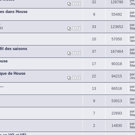
pa
32
128790
Jeu
1
2
ues dans House
pa
9
55492
Mer
e
pa
33
123652
43
Mar
1
2
pa
10
57050
Ven
fil des saisons
pa
37
167464
Mer
1
2
ouse
pa
17
90318
Mar
ique de House
pa
22
94215
Jeu
1
2
...
pa
13
66516
Mar
pa
9
53013
Ven
pa
7
22693
Mar
pa
2
14830
Mer