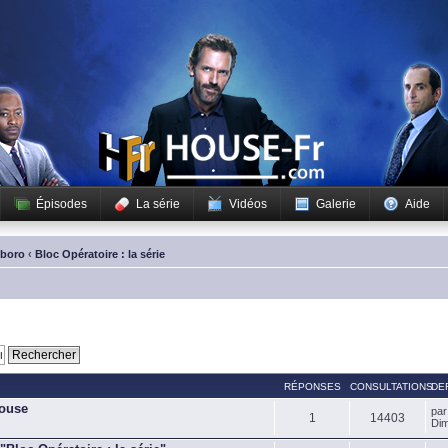
Épisodes
La série
Vidéos
Galerie
Aide
sboro
‹
Bloc Opératoire : la série
RÉPONSES
CONSULTATIONS
DE
House
pa
1
14403
Dim