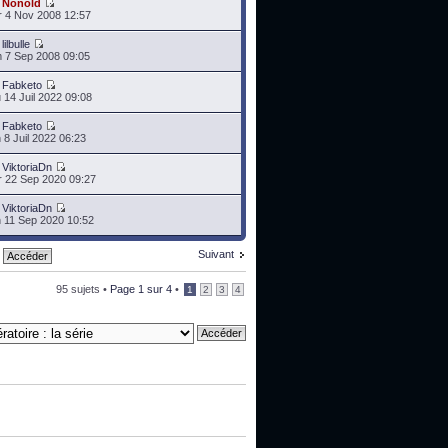
r
Nonold
 4 Nov 2008 12:57
r
lilbulle
 7 Sep 2008 09:05
r
Fabketo
 14 Juil 2022 09:08
r
Fabketo
 8 Juil 2022 06:23
r
ViktoriaDn
 22 Sep 2020 09:27
r
ViktoriaDn
 11 Sep 2020 10:52
Suivant
95 sujets •
Page
1
sur
4
•
1
2
3
4