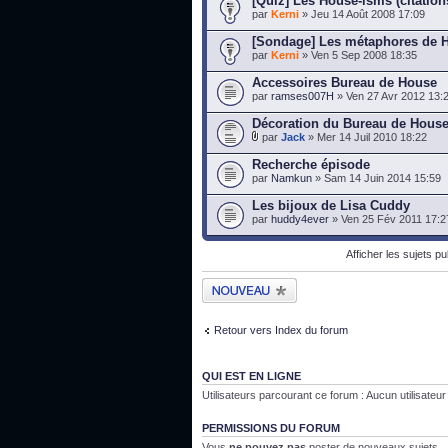
[Quiz] Les House-isms (citation
par
Kerni
» Jeu 14 Août 2008 17:09
[Sondage] Les métaphores de 
par
Kerni
» Ven 5 Sep 2008 18:35
Accessoires Bureau de House
par
ramses007H
» Ven 27 Avr 2012 13:
Décoration du Bureau de Hous
par
Jack
» Mer 14 Juil 2010 18:22
Recherche épisode
par
Namkun
» Sam 14 Juin 2014 15:59
Les bijoux de Lisa Cuddy
par
huddy4ever
» Ven 25 Fév 2011 17:2
Afficher les sujets p
Publier un nouveau
sujet
Retour vers Index du forum
QUI EST EN LIGNE
Utilisateurs parcourant ce forum : Aucun utilisateur i
PERMISSIONS DU FORUM
Vous
ne pouvez pas
poster de nouveaux sujets