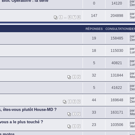
Bloc Opératoire : la série"
pa
0
14120
Dim
pa
147
204898
...
Sam
1
6
7
8
RÉPONSES
CONSULTATIONS
DE
pa
19
158485
Dim
pa
18
115030
Lun
pa
5
40821
Lun
pa
32
131844
Mer
1
2
pa
5
41622
Dim
pa
44
169648
Dim
1
2
3
, êtes-vous plutôt House-MD ?
pa
33
163171
Mer
1
2
vous a le plus touché ?
pa
23
103506
Ven
1
2
es motos