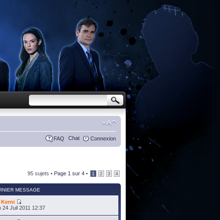
Chat
FAQ
Connexion
95 sujets •
Page
1
sur
4
•
1
2
3
4
RNIER MESSAGE
r
Kerni
 24 Juil 2011 12:37