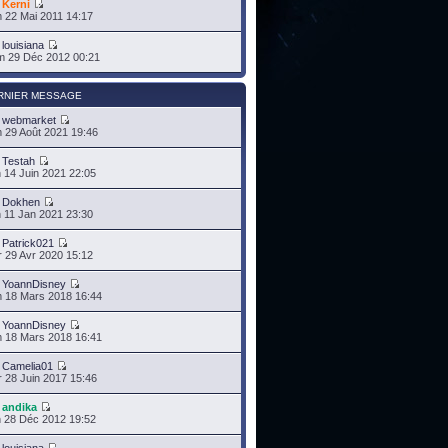
r
Kerni
 22 Mai 2011 14:17
r
louisiana
 29 Déc 2012 00:21
RNIER MESSAGE
r
webmarket
 29 Août 2021 19:46
r
Testah
 14 Juin 2021 22:05
r
Dokhen
 11 Jan 2021 23:30
r
Patrick021
 29 Avr 2020 15:12
r
YoannDisney
 18 Mars 2018 16:44
r
YoannDisney
 18 Mars 2018 16:41
r
Camelia01
 28 Juin 2017 15:46
r
andika
 28 Déc 2012 19:52