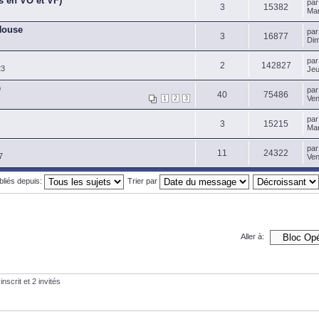
s en VO et VF)
pa
3
15382
Mar
House
pa
3
16877
Dim
pa
2
142827
23
Jeu
e
pa
40
75486
Ven
1
2
3
pa
3
15215
Mar
pa
11
24322
7
Ven
ubliés depuis:
Trier par
Aller à:
nscrit et 2 invités