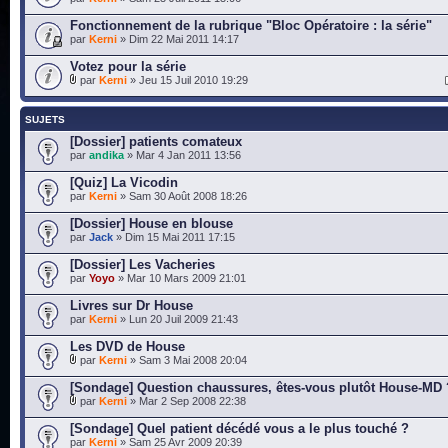
Fonctionnement de la rubrique "Bloc Opératoire : la série"
par
Kerni
» Dim 22 Mai 2011 14:17
Votez pour la série
par
Kerni
» Jeu 15 Juil 2010 19:29
SUJETS
[Dossier] patients comateux
par
andika
» Mar 4 Jan 2011 13:56
[Quiz] La Vicodin
par
Kerni
» Sam 30 Août 2008 18:26
[Dossier] House en blouse
par
Jack
» Dim 15 Mai 2011 17:15
[Dossier] Les Vacheries
par
Yoyo
» Mar 10 Mars 2009 21:01
Livres sur Dr House
par
Kerni
» Lun 20 Juil 2009 21:43
Les DVD de House
par
Kerni
» Sam 3 Mai 2008 20:04
[Sondage] Question chaussures, êtes-vous plutôt House-MD 
par
Kerni
» Mar 2 Sep 2008 22:38
[Sondage] Quel patient décédé vous a le plus touché ?
par
Kerni
» Sam 25 Avr 2009 20:39