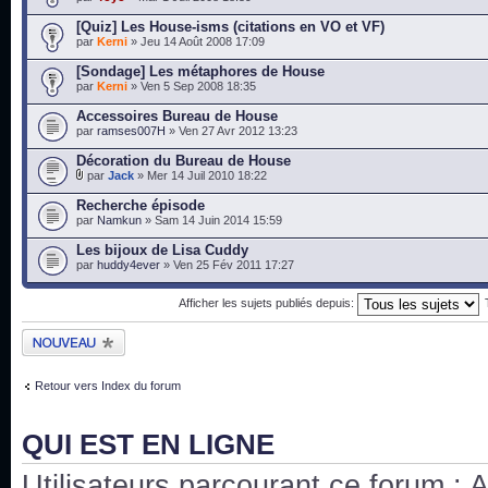
[Quiz] Les House-isms (citations en VO et VF)
par
Kerni
» Jeu 14 Août 2008 17:09
[Sondage] Les métaphores de House
par
Kerni
» Ven 5 Sep 2008 18:35
Accessoires Bureau de House
par
ramses007H
» Ven 27 Avr 2012 13:23
Décoration du Bureau de House
par
Jack
» Mer 14 Juil 2010 18:22
Recherche épisode
par
Namkun
» Sam 14 Juin 2014 15:59
Les bijoux de Lisa Cuddy
par
huddy4ever
» Ven 25 Fév 2011 17:27
Afficher les sujets publiés depuis:
Publier un nouveau
sujet
Retour vers Index du forum
QUI EST EN LIGNE
Utilisateurs parcourant ce forum : Au