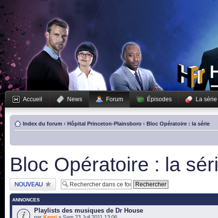
Accueil
News
Forum
Épisodes
La série
Index du forum
‹
Hôpital Princeton-Plainsboro
‹
Bloc Opératoire : la série
Bloc Opératoire : la sér
Publier un nouveau
sujet
ANNONCES
Playlists des musiques de Dr House
par
Kerni
» Sam 23 Juil 2011 13:06