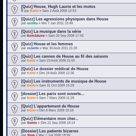
[Quiz] House, Hugh Laurie et les motos
par
Kerni
» Sam 2 Août 2008 12:53
[Quizz] Les agressions physiques dans House
par
andika
» Ven 7 Jan 2011 13:49
[Quiz] La musique dans la série
par
Kom1dune
» Sam 20 Sep 2008 17:43
[Quiz] House et les femmes
par
cosette
» Mar 30 Août 2011 21:28
[Quiz] Les cannes de House au fil des saisons
par
Kerni
» Sam 23 Août 2008 21:05
[Quiz] Le dossier médical de House
par
Kerni
» Dim 24 Août 2008 12:36
[Quiz] Les instruments de musique de House
par
Kerni
» Sam 31 Oct 2009 15:29
[dossier] Les paris sont ouverts...
par
Kerni
» Sam 7 Mars 2009 11:28
[Quiz] L'appartement de House
par
Kerni
» Dim 8 Mars 2009 19:18
[Quiz] Elémentaire mon cher...
par
Ssette
» Dim 21 Sep 2008 18:14
[Dossier] Les patients bizarres
par
Yoyo
» Mar 1 Juil 2008 18:59