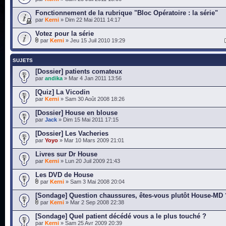
Fonctionnement de la rubrique "Bloc Opératoire : la série"
par
Kerni
» Dim 22 Mai 2011 14:17
Votez pour la série
par
Kerni
» Jeu 15 Juil 2010 19:29
SUJETS
[Dossier] patients comateux
par
andika
» Mar 4 Jan 2011 13:56
[Quiz] La Vicodin
par
Kerni
» Sam 30 Août 2008 18:26
[Dossier] House en blouse
par
Jack
» Dim 15 Mai 2011 17:15
[Dossier] Les Vacheries
par
Yoyo
» Mar 10 Mars 2009 21:01
Livres sur Dr House
par
Kerni
» Lun 20 Juil 2009 21:43
Les DVD de House
par
Kerni
» Sam 3 Mai 2008 20:04
[Sondage] Question chaussures, êtes-vous plutôt House-MD 
par
Kerni
» Mar 2 Sep 2008 22:38
[Sondage] Quel patient décédé vous a le plus touché ?
par
Kerni
» Sam 25 Avr 2009 20:39