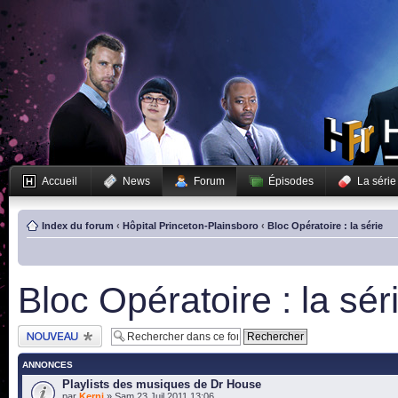
Accueil
News
Forum
Épisodes
La série
Index du forum
‹
Hôpital Princeton-Plainsboro
‹
Bloc Opératoire : la série
Bloc Opératoire : la sér
Publier un nouveau
sujet
ANNONCES
Playlists des musiques de Dr House
par
Kerni
» Sam 23 Juil 2011 13:06