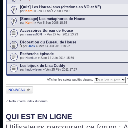
[Quiz] Les House-isms (citations en VO et VF)
par
Kerni
» Jeu 14 Août 2008 17:09
[Sondage] Les métaphores de House
par
Kerni
» Ven 5 Sep 2008 18:35
Accessoires Bureau de House
par
ramses007H
» Ven 27 Avr 2012 13:23
Décoration du Bureau de House
par
Jack
» Mer 14 Juil 2010 18:22
Recherche épisode
par
Namkun
» Sam 14 Juin 2014 15:59
Les bijoux de Lisa Cuddy
par
huddy4ever
» Ven 25 Fév 2011 17:27
Afficher les sujets publiés depuis:
Publier un nouveau
sujet
Retour vers Index du forum
QUI EST EN LIGNE
Utilisateurs parcourant ce forum : Au