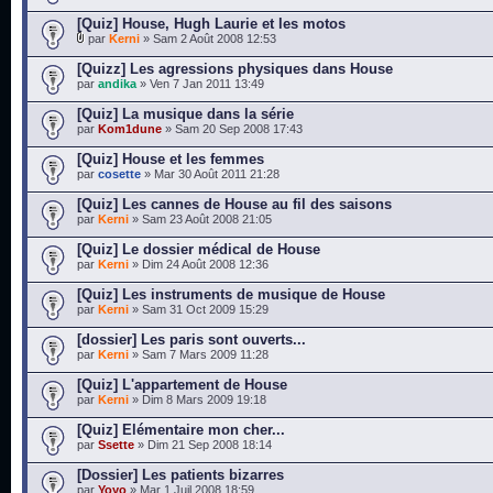
[Quiz] House, Hugh Laurie et les motos
par
Kerni
» Sam 2 Août 2008 12:53
[Quizz] Les agressions physiques dans House
par
andika
» Ven 7 Jan 2011 13:49
[Quiz] La musique dans la série
par
Kom1dune
» Sam 20 Sep 2008 17:43
[Quiz] House et les femmes
par
cosette
» Mar 30 Août 2011 21:28
[Quiz] Les cannes de House au fil des saisons
par
Kerni
» Sam 23 Août 2008 21:05
[Quiz] Le dossier médical de House
par
Kerni
» Dim 24 Août 2008 12:36
[Quiz] Les instruments de musique de House
par
Kerni
» Sam 31 Oct 2009 15:29
[dossier] Les paris sont ouverts...
par
Kerni
» Sam 7 Mars 2009 11:28
[Quiz] L'appartement de House
par
Kerni
» Dim 8 Mars 2009 19:18
[Quiz] Elémentaire mon cher...
par
Ssette
» Dim 21 Sep 2008 18:14
[Dossier] Les patients bizarres
par
Yoyo
» Mar 1 Juil 2008 18:59