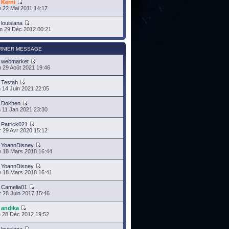
r
Kerni
 22 Mai 2011 14:17
r
louisiana
 29 Déc 2012 00:21
RNIER MESSAGE
r
webmarket
 29 Août 2021 19:46
r
Testah
 14 Juin 2021 22:05
r
Dokhen
 11 Jan 2021 23:30
r
Patrick021
 29 Avr 2020 15:12
r
YoannDisney
 18 Mars 2018 16:44
r
YoannDisney
 18 Mars 2018 16:41
r
Camelia01
 28 Juin 2017 15:46
r
andika
 28 Déc 2012 19:52