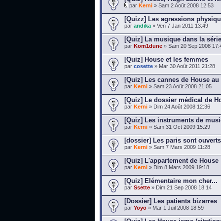
par
Kerni
» Sam 2 Août 2008 12:53
[Quizz] Les agressions physiq
par
andika
» Ven 7 Jan 2011 13:49
[Quiz] La musique dans la séri
par
Kom1dune
» Sam 20 Sep 2008 17:
[Quiz] House et les femmes
par
cosette
» Mar 30 Août 2011 21:28
[Quiz] Les cannes de House au 
par
Kerni
» Sam 23 Août 2008 21:05
[Quiz] Le dossier médical de H
par
Kerni
» Dim 24 Août 2008 12:36
[Quiz] Les instruments de mus
par
Kerni
» Sam 31 Oct 2009 15:29
[dossier] Les paris sont ouverts
par
Kerni
» Sam 7 Mars 2009 11:28
[Quiz] L'appartement de House
par
Kerni
» Dim 8 Mars 2009 19:18
[Quiz] Elémentaire mon cher...
par
Ssette
» Dim 21 Sep 2008 18:14
[Dossier] Les patients bizarres
par
Yoyo
» Mar 1 Juil 2008 18:59