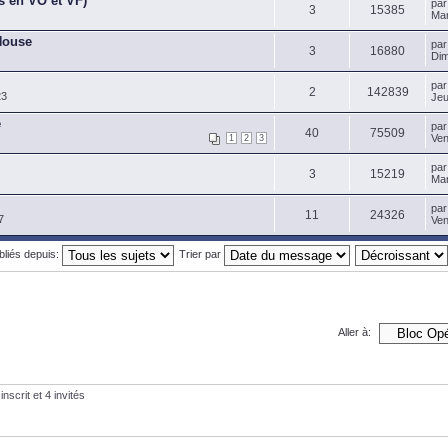
s en VO et VF)
pa
3
15385
Mar
House
pa
3
16880
Dim
pa
2
142839
23
Jeu
e
pa
40
75509
Ven
1
2
3
pa
3
15219
Mar
pa
11
24326
7
Ven
ubliés depuis:
Trier par
Aller à:
nscrit et 4 invités