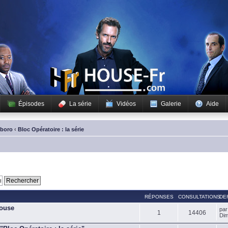
Épisodes
La série
Vidéos
Galerie
Aide
sboro
‹
Bloc Opératoire : la série
RÉPONSES
CONSULTATIONS
DE
House
pa
1
14406
Dim