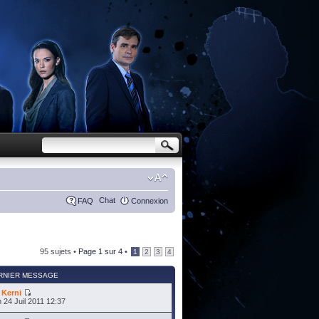
Chat
FAQ
Connexion
95 sujets •
Page
1
sur
4
•
1
2
3
4
RNIER MESSAGE
r
Kerni
 24 Juil 2011 12:37