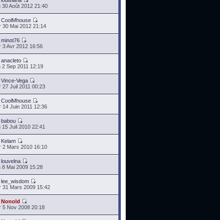
r
louisiana
 30 Août 2012 21:40
r
CoolMhouse
 30 Mai 2012 21:14
r
minot76
 3 Avr 2012 16:56
r
anacleto
 2 Sep 2011 12:19
r
Vince-Vega
 27 Juil 2011 00:23
r
CoolMhouse
 14 Juin 2011 12:36
r
babou
 15 Juil 2010 22:41
r
Kelam
 2 Mars 2010 16:10
r
louvelna
 8 Mai 2009 15:28
r
lee_wisdom
 31 Mars 2009 15:42
r
Nonold
 5 Nov 2008 20:18