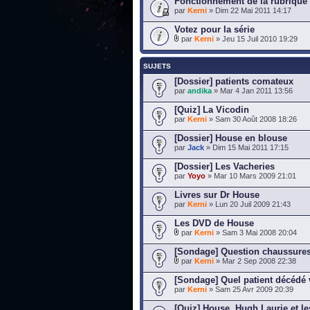
Fonctionnement de la rubrique "
par
Kerni
» Dim 22 Mai 2011 14:17
Votez pour la série
par
Kerni
» Jeu 15 Juil 2010 19:29
SUJETS
[Dossier] patients comateux
par
andika
» Mar 4 Jan 2011 13:56
[Quiz] La Vicodin
par
Kerni
» Sam 30 Août 2008 18:26
[Dossier] House en blouse
par
Jack
» Dim 15 Mai 2011 17:15
[Dossier] Les Vacheries
par
Yoyo
» Mar 10 Mars 2009 21:01
Livres sur Dr House
par
Kerni
» Lun 20 Juil 2009 21:43
Les DVD de House
par
Kerni
» Sam 3 Mai 2008 20:04
[Sondage] Question chaussures
par
Kerni
» Mar 2 Sep 2008 22:38
[Sondage] Quel patient décédé 
par
Kerni
» Sam 25 Avr 2009 20:39
[Quiz] House, Hugh Laurie et l