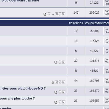
Bloc Opératoire : la série"
pa
0
14121
Dim
pa
147
205027
...
Sam
1
6
7
8
RÉPONSES
CONSULTATIONS
DE
pa
19
158503
Dim
pa
18
115324
Lun
pa
5
40827
Lun
pa
32
131876
Mer
1
2
pa
5
41627
Dim
pa
44
169795
Dim
1
2
3
, êtes-vous plutôt House-MD ?
pa
33
163270
Mer
1
2
vous a le plus touché ?
pa
23
103557
Ven
1
2
es motos