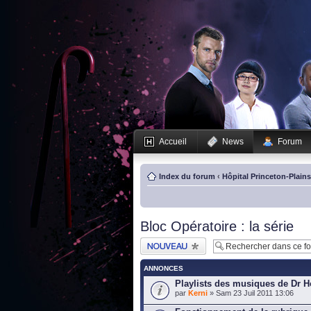
Accueil
News
Forum
Index du forum
‹
Hôpital Princeton-Plain
Bloc Opératoire : la série
Publier un nouveau
sujet
ANNONCES
Playlists des musiques de Dr 
par
Kerni
» Sam 23 Juil 2011 13:06