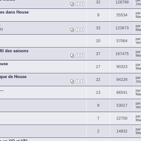
pa
32
128799
Jeu
1
2
ues dans House
pa
9
55534
Mer
e
pa
33
123673
43
Mar
1
2
pa
10
57064
Ven
fil des saisons
pa
37
167475
Mer
1
2
ouse
pa
17
90323
Mar
ique de House
pa
22
94228
Jeu
1
2
...
pa
13
66541
Mar
pa
9
53017
Ven
pa
7
22700
Mar
pa
2
14832
Mer