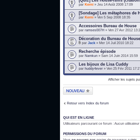
[Quiz] Les House-isms (citation
par
Kerni
» Jeu 14 Août 2008 17:09
[Sondage] Les métaphores de 
par
Kerni
» Ven 5 Sep 2008 18:35
Accessoires Bureau de House
par
ramses007H
» Ven 27 Avr 2012 13:
Décoration du Bureau de Hous
par
Jack
» Mer 14 Juil 2010 18:22
Recherche épisode
par
Namkun
» Sam 14 Juin 2014 15:59
Les bijoux de Lisa Cuddy
par
huddy4ever
» Ven 25 Fév 2011 17:2
Afficher les sujets p
Publier un nouveau
sujet
Retour vers Index du forum
QUI EST EN LIGNE
Utilisateurs parcourant ce forum : Aucun utilisateur i
PERMISSIONS DU FORUM
Vous
ne pouvez pas
poster de nouveaux sujets