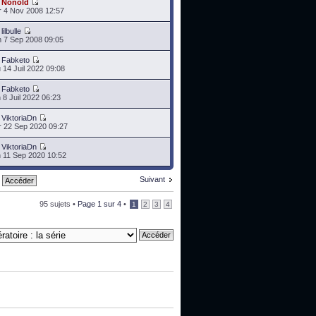
r
Nonold
 4 Nov 2008 12:57
r
lilbulle
 7 Sep 2008 09:05
r
Fabketo
 14 Juil 2022 09:08
r
Fabketo
 8 Juil 2022 06:23
r
ViktoriaDn
 22 Sep 2020 09:27
r
ViktoriaDn
 11 Sep 2020 10:52
Suivant
95 sujets •
Page
1
sur
4
•
1
2
3
4