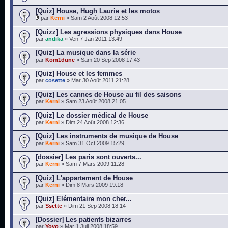
[Quiz] House, Hugh Laurie et les motos
par
Kerni
» Sam 2 Août 2008 12:53
[Quizz] Les agressions physiques dans House
par
andika
» Ven 7 Jan 2011 13:49
[Quiz] La musique dans la série
par
Kom1dune
» Sam 20 Sep 2008 17:43
[Quiz] House et les femmes
par
cosette
» Mar 30 Août 2011 21:28
[Quiz] Les cannes de House au fil des saisons
par
Kerni
» Sam 23 Août 2008 21:05
[Quiz] Le dossier médical de House
par
Kerni
» Dim 24 Août 2008 12:36
[Quiz] Les instruments de musique de House
par
Kerni
» Sam 31 Oct 2009 15:29
[dossier] Les paris sont ouverts...
par
Kerni
» Sam 7 Mars 2009 11:28
[Quiz] L'appartement de House
par
Kerni
» Dim 8 Mars 2009 19:18
[Quiz] Elémentaire mon cher...
par
Ssette
» Dim 21 Sep 2008 18:14
[Dossier] Les patients bizarres
par
Yoyo
» Mar 1 Juil 2008 18:59