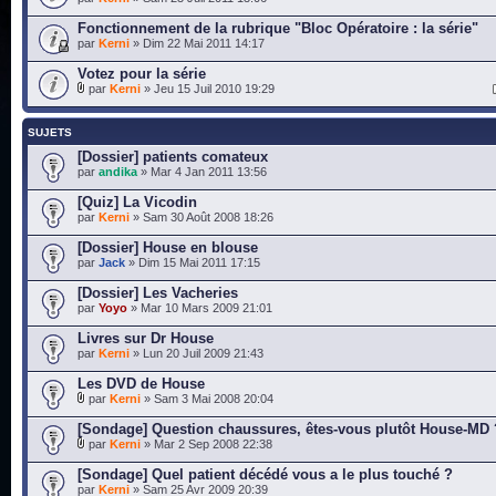
Fonctionnement de la rubrique "Bloc Opératoire : la série"
par
Kerni
» Dim 22 Mai 2011 14:17
Votez pour la série
par
Kerni
» Jeu 15 Juil 2010 19:29
SUJETS
[Dossier] patients comateux
par
andika
» Mar 4 Jan 2011 13:56
[Quiz] La Vicodin
par
Kerni
» Sam 30 Août 2008 18:26
[Dossier] House en blouse
par
Jack
» Dim 15 Mai 2011 17:15
[Dossier] Les Vacheries
par
Yoyo
» Mar 10 Mars 2009 21:01
Livres sur Dr House
par
Kerni
» Lun 20 Juil 2009 21:43
Les DVD de House
par
Kerni
» Sam 3 Mai 2008 20:04
[Sondage] Question chaussures, êtes-vous plutôt House-MD 
par
Kerni
» Mar 2 Sep 2008 22:38
[Sondage] Quel patient décédé vous a le plus touché ?
par
Kerni
» Sam 25 Avr 2009 20:39