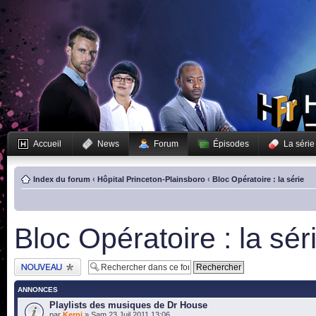
Accueil
News
Forum
Épisodes
La série
Index du forum
‹
Hôpital Princeton-Plainsboro
‹
Bloc Opératoire : la série
Bloc Opératoire : la sér
Publier un nouveau
sujet
ANNONCES
Playlists des musiques de Dr House
par
Kerni
» Sam 23 Juil 2011 13:06