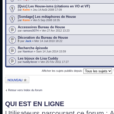
[Quiz] Les House-isms (citations en VO et VF)
par
Kerni
» Jeu 14 Août 2008 17:09
[Sondage] Les métaphores de House
par
Kerni
» Ven 5 Sep 2008 18:35
Accessoires Bureau de House
par
ramses007H
» Ven 27 Avr 2012 13:23
Décoration du Bureau de House
par
Jack
» Mer 14 Juil 2010 18:22
Recherche épisode
par
Namkun
» Sam 14 Juin 2014 15:59
Les bijoux de Lisa Cuddy
par
huddy4ever
» Ven 25 Fév 2011 17:27
Afficher les sujets publiés depuis:
Publier un nouveau
sujet
Retour vers Index du forum
QUI EST EN LIGNE
Utilisateurs parcourant ce forum : Au