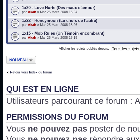
1x20 - Love Hurts (Des maux d'amour)
par
Akah
» Mar 25 Mars 2008 18:24
1x22 - Honeymoon (Le choix de l'autre)
par
Akah
» Mar 25 Mars 2008 18:26
1x15 - Mob Rules (Un Témoin encombrant)
par
Akah
» Mar 25 Mars 2008 18:19
Afficher les sujets publiés depuis:
Publier un nouveau
sujet
Retour vers Index du forum
QUI EST EN LIGNE
Utilisateurs parcourant ce forum : Au
PERMISSIONS DU FORUM
Vous
ne pouvez pas
poster de no
Vous
ne pouvez pas
répondre aux