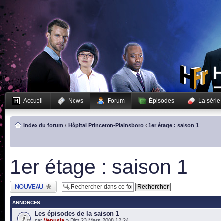
Accueil
News
Forum
Épisodes
La série
Index du forum
‹
Hôpital Princeton-Plainsboro
‹
1er étage : saison 1
1er étage : saison 1
Publier un nouveau
sujet
ANNONCES
Les épisodes de la saison 1
par
Venusia
» Dim 23 Mars 2008 12:24