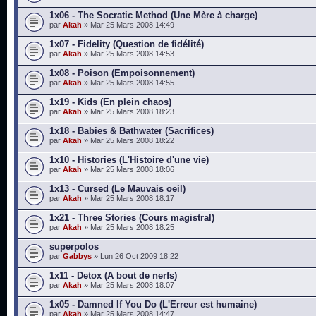
1x06 - The Socratic Method (Une Mère à charge)
par
Akah
» Mar 25 Mars 2008 14:49
1x07 - Fidelity (Question de fidélité)
par
Akah
» Mar 25 Mars 2008 14:53
1x08 - Poison (Empoisonnement)
par
Akah
» Mar 25 Mars 2008 14:55
1x19 - Kids (En plein chaos)
par
Akah
» Mar 25 Mars 2008 18:23
1x18 - Babies & Bathwater (Sacrifices)
par
Akah
» Mar 25 Mars 2008 18:22
1x10 - Histories (L'Histoire d'une vie)
par
Akah
» Mar 25 Mars 2008 18:06
1x13 - Cursed (Le Mauvais oeil)
par
Akah
» Mar 25 Mars 2008 18:17
1x21 - Three Stories (Cours magistral)
par
Akah
» Mar 25 Mars 2008 18:25
superpolos
par
Gabbys
» Lun 26 Oct 2009 18:22
1x11 - Detox (A bout de nerfs)
par
Akah
» Mar 25 Mars 2008 18:07
1x05 - Damned If You Do (L'Erreur est humaine)
par
Akah
» Mar 25 Mars 2008 14:47