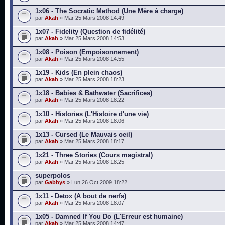
1x06 - The Socratic Method (Une Mère à charge)
par
Akah
» Mar 25 Mars 2008 14:49
1x07 - Fidelity (Question de fidélité)
par
Akah
» Mar 25 Mars 2008 14:53
1x08 - Poison (Empoisonnement)
par
Akah
» Mar 25 Mars 2008 14:55
1x19 - Kids (En plein chaos)
par
Akah
» Mar 25 Mars 2008 18:23
1x18 - Babies & Bathwater (Sacrifices)
par
Akah
» Mar 25 Mars 2008 18:22
1x10 - Histories (L'Histoire d'une vie)
par
Akah
» Mar 25 Mars 2008 18:06
1x13 - Cursed (Le Mauvais oeil)
par
Akah
» Mar 25 Mars 2008 18:17
1x21 - Three Stories (Cours magistral)
par
Akah
» Mar 25 Mars 2008 18:25
superpolos
par
Gabbys
» Lun 26 Oct 2009 18:22
1x11 - Detox (A bout de nerfs)
par
Akah
» Mar 25 Mars 2008 18:07
1x05 - Damned If You Do (L'Erreur est humaine)
par
Akah
» Mar 25 Mars 2008 14:47