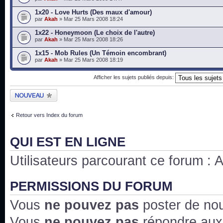
1x20 - Love Hurts (Des maux d'amour)
par
Akah
» Mar 25 Mars 2008 18:24
1x22 - Honeymoon (Le choix de l'autre)
par
Akah
» Mar 25 Mars 2008 18:26
1x15 - Mob Rules (Un Témoin encombrant)
par
Akah
» Mar 25 Mars 2008 18:19
Afficher les sujets publiés depuis:
Publier un nouveau
sujet
Retour vers Index du forum
QUI EST EN LIGNE
Utilisateurs parcourant ce forum : Au
PERMISSIONS DU FORUM
Vous
ne pouvez pas
poster de no
Vous
ne pouvez pas
répondre aux