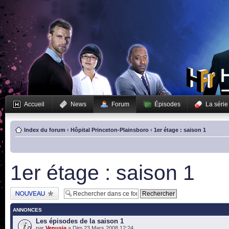
Accueil
News
Forum
Épisodes
La série
Index du forum
‹
Hôpital Princeton-Plainsboro
‹
1er étage : saison 1
1er étage : saison 1
Publier un nouveau
sujet
ANNONCES
Les épisodes de la saison 1
par
Venusia
» Dim 23 Mars 2008 12:24