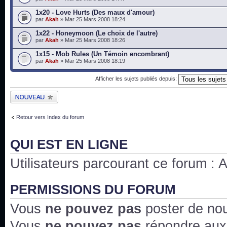
1x20 - Love Hurts (Des maux d'amour)
par
Akah
» Mar 25 Mars 2008 18:24
1x22 - Honeymoon (Le choix de l'autre)
par
Akah
» Mar 25 Mars 2008 18:26
1x15 - Mob Rules (Un Témoin encombrant)
par
Akah
» Mar 25 Mars 2008 18:19
Afficher les sujets publiés depuis:
Publier un nouveau
sujet
Retour vers Index du forum
QUI EST EN LIGNE
Utilisateurs parcourant ce forum : Au
PERMISSIONS DU FORUM
Vous
ne pouvez pas
poster de no
Vous
ne pouvez pas
répondre aux