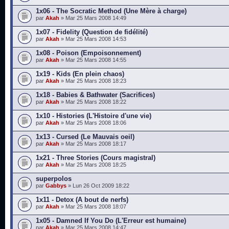
1x06 - The Socratic Method (Une Mère à charge)
par
Akah
» Mar 25 Mars 2008 14:49
1x07 - Fidelity (Question de fidélité)
par
Akah
» Mar 25 Mars 2008 14:53
1x08 - Poison (Empoisonnement)
par
Akah
» Mar 25 Mars 2008 14:55
1x19 - Kids (En plein chaos)
par
Akah
» Mar 25 Mars 2008 18:23
1x18 - Babies & Bathwater (Sacrifices)
par
Akah
» Mar 25 Mars 2008 18:22
1x10 - Histories (L'Histoire d'une vie)
par
Akah
» Mar 25 Mars 2008 18:06
1x13 - Cursed (Le Mauvais oeil)
par
Akah
» Mar 25 Mars 2008 18:17
1x21 - Three Stories (Cours magistral)
par
Akah
» Mar 25 Mars 2008 18:25
superpolos
par
Gabbys
» Lun 26 Oct 2009 18:22
1x11 - Detox (A bout de nerfs)
par
Akah
» Mar 25 Mars 2008 18:07
1x05 - Damned If You Do (L'Erreur est humaine)
par
Akah
» Mar 25 Mars 2008 14:47