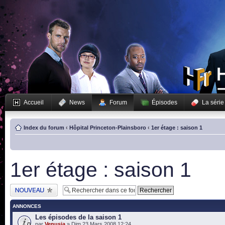
Accueil
News
Forum
Épisodes
La série
Index du forum
‹
Hôpital Princeton-Plainsboro
‹
1er étage : saison 1
1er étage : saison 1
Publier un nouveau
sujet
ANNONCES
Les épisodes de la saison 1
par
Venusia
» Dim 23 Mars 2008 12:24