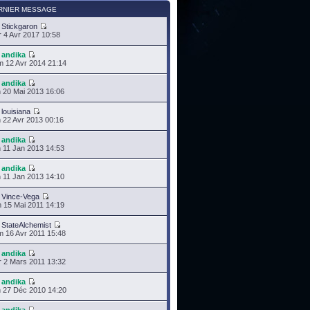
RNIER MESSAGE
r
Stickgaron
 4 Avr 2017 10:58
r
andika
 12 Avr 2014 21:14
r
andika
 20 Mai 2013 16:06
r
louisiana
 22 Avr 2013 00:16
r
andika
 11 Jan 2013 14:53
r
andika
 11 Jan 2013 14:10
r
Vince-Vega
 15 Mai 2011 14:19
r
StateAlchemist
 16 Avr 2011 15:48
r
andika
 2 Mars 2011 13:32
r
andika
 27 Déc 2010 14:20