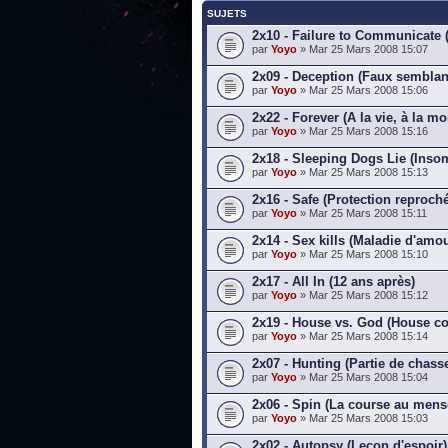
SUJETS
2x10 - Failure to Communicate
par
Yoyo
» Mar 25 Mars 2008 15:07
2x09 - Deception (Faux semblan
par
Yoyo
» Mar 25 Mars 2008 15:06
2x22 - Forever (A la vie, à la mo
par
Yoyo
» Mar 25 Mars 2008 15:16
2x18 - Sleeping Dogs Lie (Inso
par
Yoyo
» Mar 25 Mars 2008 15:13
2x16 - Safe (Protection reproch
par
Yoyo
» Mar 25 Mars 2008 15:11
2x14 - Sex kills (Maladie d'amou
par
Yoyo
» Mar 25 Mars 2008 15:10
2x17 - All In (12 ans après)
par
Yoyo
» Mar 25 Mars 2008 15:12
2x19 - House vs. God (House co
par
Yoyo
» Mar 25 Mars 2008 15:14
2x07 - Hunting (Partie de chass
par
Yoyo
» Mar 25 Mars 2008 15:04
2x06 - Spin (La course au men
par
Yoyo
» Mar 25 Mars 2008 15:03
2x02 - Autopsy (Leçon d'espoir)