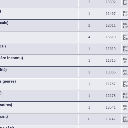
pa
2
13392
Lun
)
pa
1
11467
Lun
cale)
pa
2
12611
Lun
pa
4
15610
Dim
gal)
pa
1
11819
Dim
père inconnu)
pa
1
11715
Jeu
ité)
pa
2
13305
Jeu
s genres)
pa
1
11767
Dim
)
pa
1
11178
Dim
soires)
pa
1
13541
Jeu
vant)
pa
0
10747
Mar