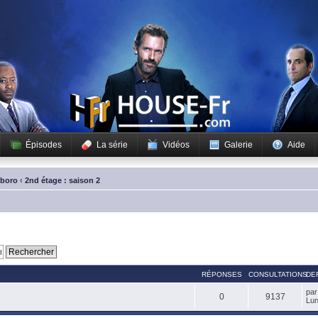
Épisodes
La série
Vidéos
Galerie
Aide
sboro
‹
2nd étage : saison 2
RÉPONSES
CONSULTATIONS
DE
pa
0
9137
Lun