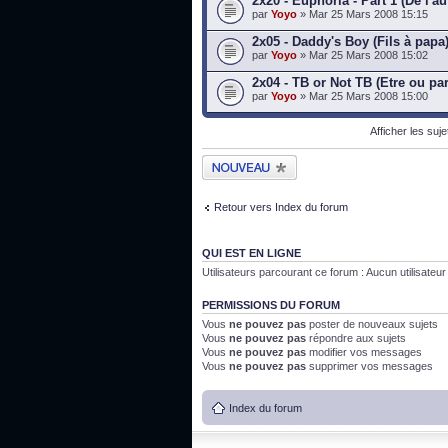
2x20 - Euphoria - Part 1 (De l'au
par
Yoyo
» Mar 25 Mars 2008 15:15
2x05 - Daddy's Boy (Fils à papa
par
Yoyo
» Mar 25 Mars 2008 15:02
2x04 - TB or Not TB (Etre ou par
par
Yoyo
» Mar 25 Mars 2008 15:00
Afficher les suj
Publier un nouveau
sujet
Retour vers Index du forum
QUI EST EN LIGNE
Utilisateurs parcourant ce forum : Aucun utilisateur i
PERMISSIONS DU FORUM
Vous
ne pouvez pas
poster de nouveaux sujets
Vous
ne pouvez pas
répondre aux sujets
Vous
ne pouvez pas
modifier vos messages
Vous
ne pouvez pas
supprimer vos messages
Index du forum