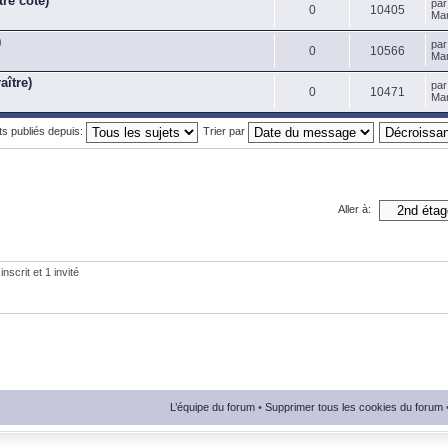
tre côté)
pa
0
10405
Mar
)
pa
0
10566
Mar
aître)
pa
0
10471
Mar
ets publiés depuis:
Trier par
Aller à:
nscrit et 1 invité
L’équipe du forum
•
Supprimer tous les cookies du forum