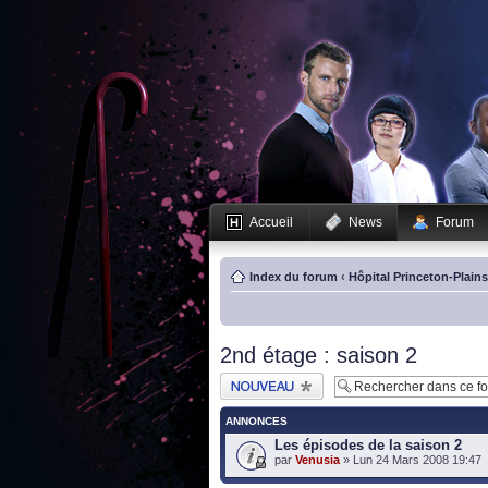
Accueil
News
Forum
Index du forum
‹
Hôpital Princeton-Plain
2nd étage : saison 2
Publier un nouveau
sujet
ANNONCES
Les épisodes de la saison 2
par
Venusia
» Lun 24 Mars 2008 19:47