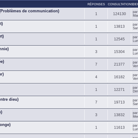
RÉPONSES
CONSULTATIONS
DE
 (Problèmes de communication)
pa
1
124130
Mar
t)
pa
1
13813
Sam
rt)
pa
1
12545
Lun
mnie)
pa
3
15304
Lun
ée)
pa
7
21377
Ven
r)
pa
4
16182
Ven
pa
1
12271
Dim
ntre dieu)
pa
7
19713
Sam
e)
pa
3
13832
Mer
songe)
pa
1
11613
Lun