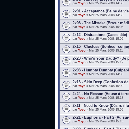
par
Yoyo
» Mar 25 Mars 2008 14:58
2x01 - Acceptance (Peine de vie
par
Yoyo
» Mar 25 Mars 2008 14:56
2x08 - The Mistake (Erreur médi
par
Yoyo
» Mar 25 Mars 2008 15:05
2x12 - Distractions (Casse tête)
par
Yoyo
» Mar 25 Mars 2008 15:09
2x15 - Clueless (Bonheur conju
par
Yoyo
» Mar 25 Mars 2008 15:11
2x23 - Who's Your Daddy? (De 
par
Yoyo
» Mar 25 Mars 2008 15:17
2x03 - Humpty Dumpty (Culpabil
par
Yoyo
» Mar 25 Mars 2008 14:59
2x13 - Skin Deep (Confusion de
par
Yoyo
» Mar 25 Mars 2008 15:09
2x24 - No Reason (House à terre
par
Yoyo
» Mar 25 Mars 2008 15:18
2x11 - Need to Know (Désirs illu
par
Yoyo
» Mar 25 Mars 2008 15:08
2x21 - Euphoria - Part 2 (Au sui
par
Yoyo
» Mar 25 Mars 2008 15:15