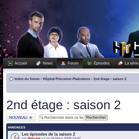
Accueil
News
Forum
Épisodes
La série
Index du forum
‹
Hôpital Princeton-Plainsboro
‹
2nd étage : saison 2
2nd étage : saison 2
Publier un nouveau
sujet
ANNONCES
Les épisodes de la saison 2
par
Venusia
» Lun 24 Mars 2008 19:47