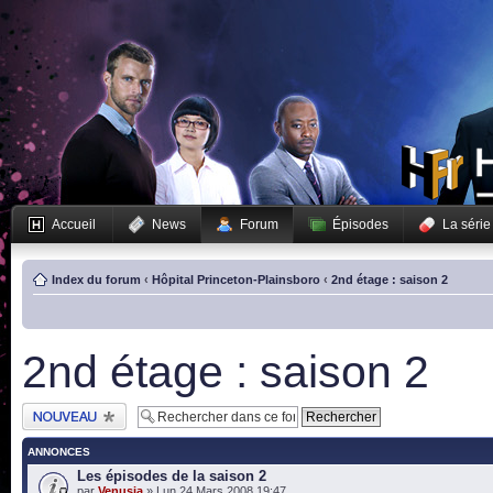
Accueil
News
Forum
Épisodes
La série
Index du forum
‹
Hôpital Princeton-Plainsboro
‹
2nd étage : saison 2
2nd étage : saison 2
Publier un nouveau
sujet
ANNONCES
Les épisodes de la saison 2
par
Venusia
» Lun 24 Mars 2008 19:47