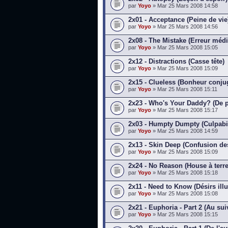
par
Yoyo
» Mar 25 Mars 2008 14:58
2x01 - Acceptance (Peine de vie
par
Yoyo
» Mar 25 Mars 2008 14:56
2x08 - The Mistake (Erreur médi
par
Yoyo
» Mar 25 Mars 2008 15:05
2x12 - Distractions (Casse tête)
par
Yoyo
» Mar 25 Mars 2008 15:09
2x15 - Clueless (Bonheur conju
par
Yoyo
» Mar 25 Mars 2008 15:11
2x23 - Who's Your Daddy? (De 
par
Yoyo
» Mar 25 Mars 2008 15:17
2x03 - Humpty Dumpty (Culpabil
par
Yoyo
» Mar 25 Mars 2008 14:59
2x13 - Skin Deep (Confusion de
par
Yoyo
» Mar 25 Mars 2008 15:09
2x24 - No Reason (House à terre
par
Yoyo
» Mar 25 Mars 2008 15:18
2x11 - Need to Know (Désirs illu
par
Yoyo
» Mar 25 Mars 2008 15:08
2x21 - Euphoria - Part 2 (Au sui
par
Yoyo
» Mar 25 Mars 2008 15:15