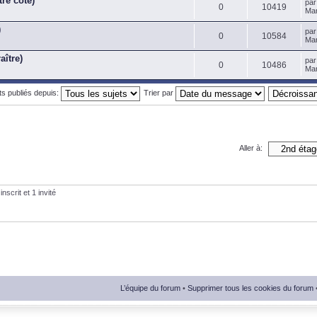
tre côté)
pa
0
10419
Mar
)
pa
0
10584
Mar
aître)
pa
0
10486
Mar
ets publiés depuis:
Trier par
Aller à:
nscrit et 1 invité
L’équipe du forum
•
Supprimer tous les cookies du forum