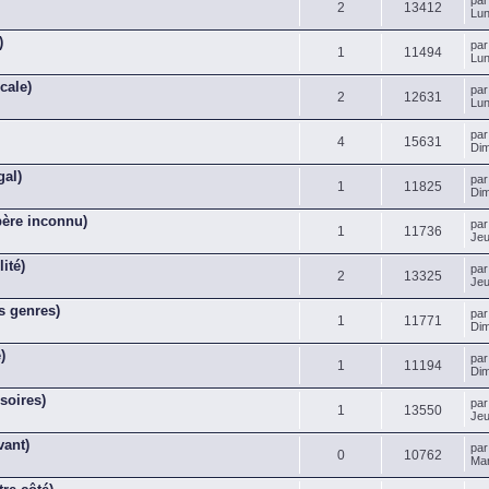
pa
2
13412
Lun
)
pa
1
11494
Lun
cale)
pa
2
12631
Lun
pa
4
15631
Dim
gal)
pa
1
11825
Dim
père inconnu)
pa
1
11736
Jeu
ité)
pa
2
13325
Jeu
s genres)
pa
1
11771
Dim
)
pa
1
11194
Dim
soires)
pa
1
13550
Jeu
vant)
pa
0
10762
Mar