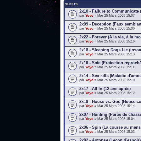
SUJETS
2x10 - Failure to Communicate
par
Yoyo
» Mar 25 Mars 2008 15:07
2x09 - Deception (Faux semblan
par
Yoyo
» Mar 25 Mars 2008 15:06
2x22 - Forever (A la vie, à la mo
par
Yoyo
» Mar 25 Mars 2008 15:16
2x18 - Sleeping Dogs Lie (Inso
par
Yoyo
» Mar 25 Mars 2008 15:13
2x16 - Safe (Protection reproch
par
Yoyo
» Mar 25 Mars 2008 15:11
2x14 - Sex kills (Maladie d'amou
par
Yoyo
» Mar 25 Mars 2008 15:10
2x17 - All In (12 ans après)
par
Yoyo
» Mar 25 Mars 2008 15:12
2x19 - House vs. God (House co
par
Yoyo
» Mar 25 Mars 2008 15:14
2x07 - Hunting (Partie de chass
par
Yoyo
» Mar 25 Mars 2008 15:04
2x06 - Spin (La course au men
par
Yoyo
» Mar 25 Mars 2008 15:03
2x02 - Autopsy (Leçon d'espoir)