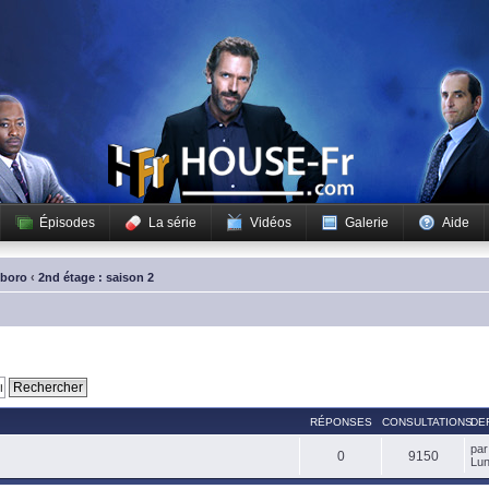
Épisodes
La série
Vidéos
Galerie
Aide
sboro
‹
2nd étage : saison 2
RÉPONSES
CONSULTATIONS
DE
pa
0
9150
Lun