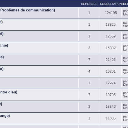
RÉPONSES
CONSULTATIONS
DE
 (Problèmes de communication)
pa
1
124195
Mar
t)
pa
1
13825
Sam
rt)
pa
1
12559
Lun
mnie)
pa
3
15332
Lun
ée)
pa
7
21406
Ven
r)
pa
4
16201
Ven
pa
1
12274
Dim
ntre dieu)
pa
7
19795
Sam
e)
pa
3
13846
Mer
songe)
pa
1
11635
Lun