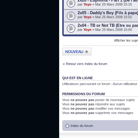
2x20 - Euphoria - Part 1 (De l'au
par
Yoyo
» Mar 25 Mars 2008 15:15
2x05 - Daddy's Boy (Fils à papa
par
Yoyo
» Mar 25 Mars 2008 15:02
2x04 - TB or Not TB (Etre ou par
par
Yoyo
» Mar 25 Mars 2008 15:00
Afficher les suj
Publier un nouveau
sujet
Retour vers Index du forum
QUI EST EN LIGNE
Utilisateurs parcourant ce forum : Aucun utilisateur i
PERMISSIONS DU FORUM
Vous
ne pouvez pas
poster de nouveaux sujets
Vous
ne pouvez pas
répondre aux sujets
Vous
ne pouvez pas
modifier vos messages
Vous
ne pouvez pas
supprimer vos messages
Index du forum