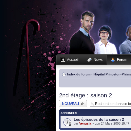
Accueil
News
Forum
Index du forum
‹
Hôpital Princeton-Plain
2nd étage : saison 2
Publier un nouveau
sujet
ANNONCES
Les épisodes de la saison 2
par
Venusia
» Lun 24 Mars 2008 19:47