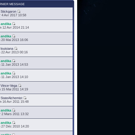
RNIER MESSAGE
r
Stickgaron
 4 Avr 2017 10:58
r
andika
 12 Avr 2014 21:14
r
andika
 20 Mai 2013 16:06
r
louisiana
 22 Avr 2013 00:16
r
andika
 11 Jan 2013 14:53
r
andika
 11 Jan 2013 14:10
r
Vince-Vega
 15 Mai 2011 14:19
r
StateAlchemist
 16 Avr 2011 15:48
r
andika
 2 Mars 2011 13:32
r
andika
 27 Déc 2010 14:20